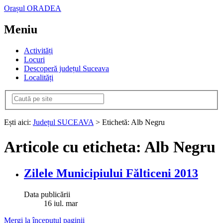
Orașul ORADEA
Meniu
Activități
Locuri
Descoperă județul Suceava
Localități
Ești aici:
Județul SUCEAVA
> Etichetă: Alb Negru
Articole cu eticheta: Alb Negru
Zilele Municipiului Fălticeni 2013
Data publicării
16
iul.
mar
Mergi la începutul paginii