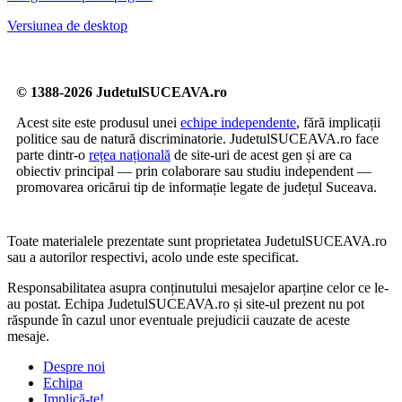
Versiunea de desktop
© 1388-2026 JudetulSUCEAVA.ro
Acest site este produsul unei
echipe independente
, fără implicații
politice sau de natură discriminatorie. JudetulSUCEAVA.ro face
parte dintr-o
rețea națională
de site-uri de acest gen și are ca
obiectiv principal — prin colaborare sau studiu independent —
promovarea oricărui tip de informație legate de județul Suceava.
Toate materialele prezentate sunt proprietatea JudetulSUCEAVA.ro
sau a autorilor respectivi, acolo unde este specificat.
Responsabilitatea asupra conținutului mesajelor aparține celor ce le-
au postat. Echipa JudetulSUCEAVA.ro și site-ul prezent nu pot
răspunde în cazul unor eventuale prejudicii cauzate de aceste
mesaje.
Despre noi
Echipa
Implică-te!