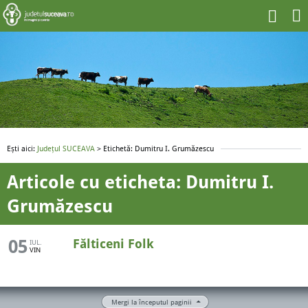
Ești aici:
Județul SUCEAVA
> Etichetă: Dumitru I. Grumăzescu
Articole cu eticheta: Dumitru I.
Grumăzescu
05
Fălticeni Folk
IUL.
VIN
Mergi la începutul paginii