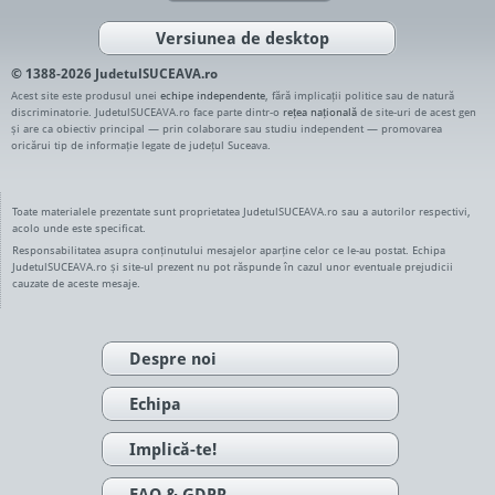
Versiunea de desktop
© 1388-2026 JudetulSUCEAVA.ro
Acest site este produsul unei
echipe independente
, fără implicații politice sau de natură
discriminatorie. JudetulSUCEAVA.ro face parte dintr-o
rețea națională
de site-uri de acest gen
și are ca obiectiv principal — prin colaborare sau studiu independent — promovarea
oricărui tip de informație legate de județul Suceava.
Toate materialele prezentate sunt proprietatea JudetulSUCEAVA.ro sau a autorilor respectivi,
acolo unde este specificat.
Responsabilitatea asupra conținutului mesajelor aparține celor ce le-au postat. Echipa
JudetulSUCEAVA.ro și site-ul prezent nu pot răspunde în cazul unor eventuale prejudicii
cauzate de aceste mesaje.
Despre noi
Echipa
Implică-te!
FAQ & GDPR