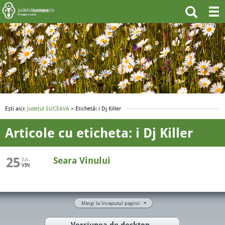
Ești aici:
Județul SUCEAVA
> Etichetă: i Dj Killer
Articole cu eticheta: i Dj Killer
25
Seara Vinului
IUL.
VIN
Mergi la începutul paginii
Versiunea de desktop