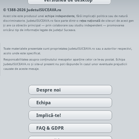
© 1388-2026 JudetulSUCEAVA.ro
Acest site este produsul unei
echipe independente
, fără implicații politice sau de natură
discriminatorie. JudetulSUCEAVA.ro face parte dintr-o
rețea națională
de site-uri de acest gen
și are ca obiectiv principal — prin colaborare sau studiu independent — promovarea
oricărui tip de informație legate de județul Suceava.
Toate materialele prezentate sunt proprietatea JudetulSUCEAVA.ro sau a autorilor respectivi,
acolo unde este specificat.
Responsabilitatea asupra conținutului mesajelor aparține celor ce le-au postat. Echipa
JudetulSUCEAVA.ro și site-ul prezent nu pot răspunde în cazul unor eventuale prejudicii
cauzate de aceste mesaje.
Despre noi
Echipa
Implică-te!
FAQ & GDPR