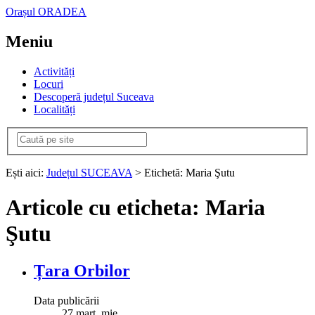
Orașul ORADEA
Meniu
Activități
Locuri
Descoperă județul Suceava
Localități
Ești aici:
Județul SUCEAVA
> Etichetă: Maria Şutu
Articole cu eticheta: Maria
Şutu
Țara Orbilor
Data publicării
27
mart.
mie