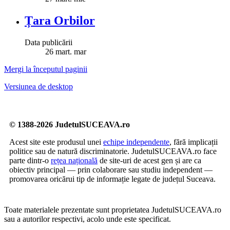
Țara Orbilor
Data publicării
26
mart.
mar
Mergi la începutul paginii
Versiunea de desktop
© 1388-2026 JudetulSUCEAVA.ro
Acest site este produsul unei
echipe independente
, fără implicații
politice sau de natură discriminatorie. JudetulSUCEAVA.ro face
parte dintr-o
rețea națională
de site-uri de acest gen și are ca
obiectiv principal — prin colaborare sau studiu independent —
promovarea oricărui tip de informație legate de județul Suceava.
Toate materialele prezentate sunt proprietatea JudetulSUCEAVA.ro
sau a autorilor respectivi, acolo unde este specificat.