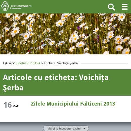
Ești aici:
Județul SUCEAVA
> Etichetă: Voichiţa Şerba
Articole cu eticheta: Voichiţa
Şerba
16
Zilele Municipiului Fălticeni 2013
IUL.
MAR
Mergi la începutul paginii