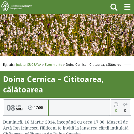
Ești aici:
Județul SUCEAVA
>
Evenimente
> Doina Cernica - Cititoarea, călătoarea
Doina Cernica – Cititoarea,
călătoarea
08
IUN.
17:00
DUM
0
0
Duminică, 16 Martie 2014, începând cu orea 17:00, Muzeul de
Artă Ion Irimescu Fălticeni te invită la lansarea cărții intitulată
Cititoarea, călătoarea
de Doina Cernica.