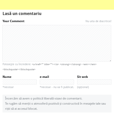
Lasă un comentariu
Your Comment
Nu uita de diacritice!
Foloseşte cu încredere:
<a href="" title=""></a> <strong></strong> <em></em>
<blockquote></blockquote>
Nume
e-mail
Sit web
*necesar
*necesar - nu va fi publicat.
(opțional)
Încercăm să avem o politică liberală vizavi de comentarii.
Te rugăm să menții o atmosferă pozitivă și constructivă în mesajele tale sau
riști să ai accesul blocat.