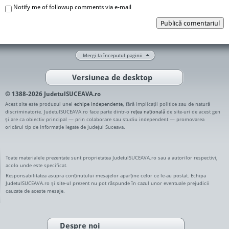
Notify me of followup comments via e-mail
Publică comentariul
Mergi la începutul paginii
Versiunea de desktop
© 1388-2026 JudetulSUCEAVA.ro
Acest site este produsul unei
echipe independente
, fără implicații politice sau de natură
discriminatorie. JudetulSUCEAVA.ro face parte dintr-o
rețea națională
de site-uri de acest gen
și are ca obiectiv principal — prin colaborare sau studiu independent — promovarea
oricărui tip de informație legate de județul Suceava.
Toate materialele prezentate sunt proprietatea JudetulSUCEAVA.ro sau a autorilor respectivi,
acolo unde este specificat.
Responsabilitatea asupra conținutului mesajelor aparține celor ce le-au postat. Echipa
JudetulSUCEAVA.ro și site-ul prezent nu pot răspunde în cazul unor eventuale prejudicii
cauzate de aceste mesaje.
Despre noi