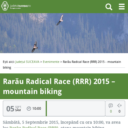
Ești aici:
Județul SUCEAVA
>
Evenimente
> Rarău Radical Race (RRR) 2015 - mountain
biking
Rarău Radical Race (RRR) 2015 –
mountain biking
05
SEPT.
10:00
SÂM
0
0
Sâmbătă, 5 Septembrie 2015, începând cu ora 10:00, va avea
loc
Rarău Radical Race (RRR)
, etapa mountain biking.