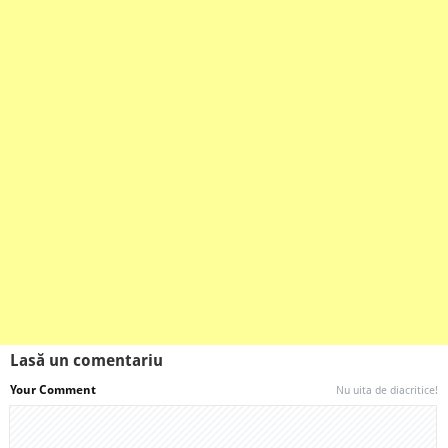
Lasă un comentariu
Your Comment
Nu uita de diacritice!