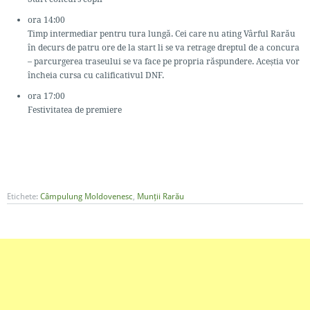
ora 14:00
Timp intermediar pentru tura lungă. Cei care nu ating Vârful Rarău
în decurs de patru ore de la start li se va retrage dreptul de a concura
– parcurgerea traseului se va face pe propria răspundere. Aceștia vor
încheia cursa cu calificativul DNF.
ora 17:00
Festivitatea de premiere
Etichete:
Câmpulung Moldovenesc
,
Munții Rarău