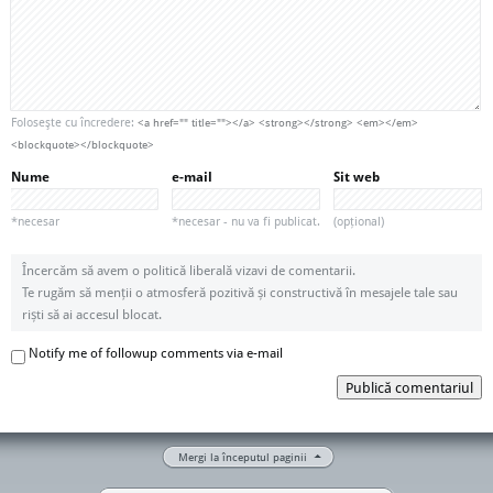
Foloseşte cu încredere:
<a href="" title=""></a> <strong></strong> <em></em>
<blockquote></blockquote>
Nume
e-mail
Sit web
*necesar
*necesar - nu va fi publicat.
(opțional)
Încercăm să avem o politică liberală vizavi de comentarii.
Te rugăm să menții o atmosferă pozitivă și constructivă în mesajele tale sau
riști să ai accesul blocat.
Notify me of followup comments via e-mail
Publică comentariul
Mergi la începutul paginii