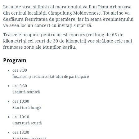
Locul de strat și finish al maratonului va fi în Piața Arboroasa
din centrul localității Câmpulung Moldovenesc. Tot aici se va
desfășura festivitatea de premiere, iar în seara evenimentului
va avea loc un concert cu invitaţi surpriză.
Traseele propuse pentru acest concurs (cel lung de 65 de
kilometri şi cel scurt de 30 de kilometri) vor străbate cele mai
frumoase zone ale Munților Rarău.
Program
ora 8:00
Înscrieri și ridicarea kit-ului de participare
ora 9:30
Ședință tehnică
ora 10:00
Start tură lungă
ora 10:10
Start tură scurtă
ora 13:30
Start concurs copii