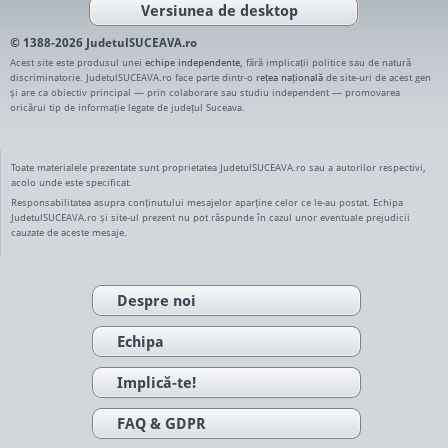
Versiunea de desktop
© 1388-2026 JudetulSUCEAVA.ro
Acest site este produsul unei
echipe independente
, fără implicații politice sau de natură
discriminatorie. JudetulSUCEAVA.ro face parte dintr-o
rețea națională
de site-uri de acest gen
și are ca obiectiv principal — prin colaborare sau studiu independent — promovarea
oricărui tip de informație legate de județul Suceava.
Toate materialele prezentate sunt proprietatea JudetulSUCEAVA.ro sau a autorilor respectivi,
acolo unde este specificat.
Responsabilitatea asupra conținutului mesajelor aparține celor ce le-au postat. Echipa
JudetulSUCEAVA.ro și site-ul prezent nu pot răspunde în cazul unor eventuale prejudicii
cauzate de aceste mesaje.
Despre noi
Echipa
Implică-te!
FAQ & GDPR