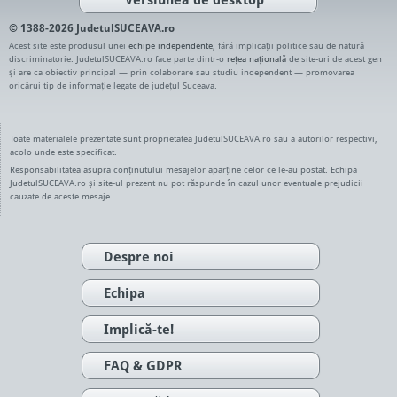
© 1388-2026 JudetulSUCEAVA.ro
Acest site este produsul unei
echipe independente
, fără implicații politice sau de natură
discriminatorie. JudetulSUCEAVA.ro face parte dintr-o
rețea națională
de site-uri de acest gen
și are ca obiectiv principal — prin colaborare sau studiu independent — promovarea
oricărui tip de informație legate de județul Suceava.
Toate materialele prezentate sunt proprietatea JudetulSUCEAVA.ro sau a autorilor respectivi,
acolo unde este specificat.
Responsabilitatea asupra conținutului mesajelor aparține celor ce le-au postat. Echipa
JudetulSUCEAVA.ro și site-ul prezent nu pot răspunde în cazul unor eventuale prejudicii
cauzate de aceste mesaje.
Despre noi
Echipa
Implică-te!
FAQ & GDPR