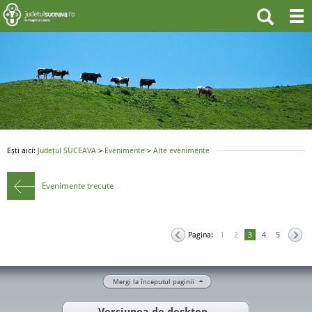
Ești aici:
Județul SUCEAVA
>
Evenimente
>
Alte evenimente
Evenimente trecute
Pagina:
1
2
3
4
5
Mergi la începutul paginii
Versiunea de desktop