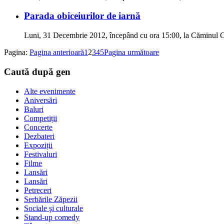
Parada obiceiurilor de iarnă
Luni, 31 Decembrie 2012, începând cu ora 15:00, la Căminul C
Pagina:
Pagina anterioară
1
2
3
4
5
Pagina următoare
Caută după gen
Alte evenimente
Aniversări
Baluri
Competiții
Concerte
Dezbateri
Expoziții
Festivaluri
Filme
Lansări
Lansări
Petreceri
Serbările Zăpezii
Sociale şi culturale
Stand-up comedy