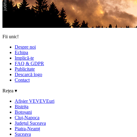
Fii unic!
Despre noi
Echipa
Implică-te
FAQ & GDPR
Publicitate
Descarcă logo
Contact
Rețea ▾
Afișier VEVEVEuri
Bistrița
Botoșani
Cluj-Napoca
Județul Suceava
Piatra-Neamț
Suceava