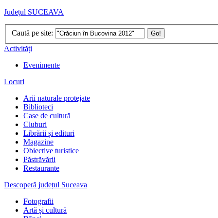
Județul SUCEAVA
Caută pe site:
Go!
Activități
Evenimente
Locuri
Arii naturale protejate
Biblioteci
Case de cultură
Cluburi
Librării și edituri
Magazine
Obiective turistice
Păstrăvării
Restaurante
Descoperă județul Suceava
Fotografii
Artă și cultură