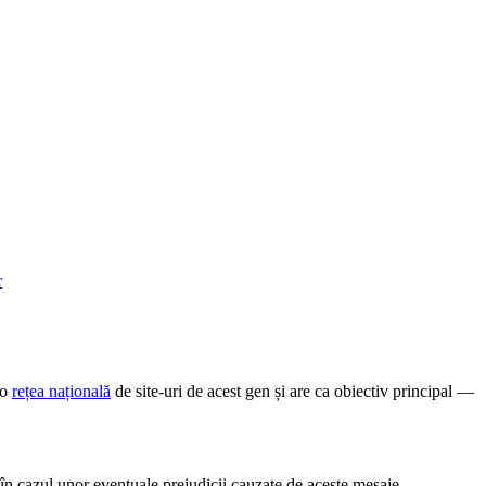
-o
rețea națională
de site-uri de acest gen și are ca obiectiv principal —
în cazul unor eventuale prejudicii cauzate de aceste mesaje.