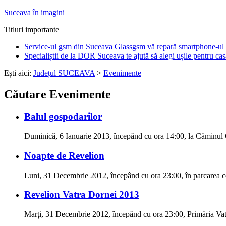
Suceava în imagini
Titluri importante
Service-ul gsm din Suceava Glassgsm vă repară smartphone-ul 
Specialiștii de la DOR Suceava te ajută să alegi ușile pentru cas
Ești aici:
Județul SUCEAVA
>
Evenimente
Căutare Evenimente
Balul gospodarilor
Duminică, 6 Ianuarie 2013, începând cu ora 14:00, la Căminul 
Noapte de Revelion
Luni, 31 Decembrie 2012, începând cu ora 23:00, în parcarea c
Revelion Vatra Dornei 2013
Marți, 31 Decembrie 2012, începând cu ora 23:00, Primăria Vat