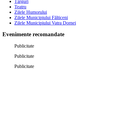
Târguri
Teatru
Zilele Humorului
Zilele Municipiului Fălticeni
Zilele Municipiului Vatra Dornei
Evenimente recomandate
Publicitate
Publicitate
Publicitate