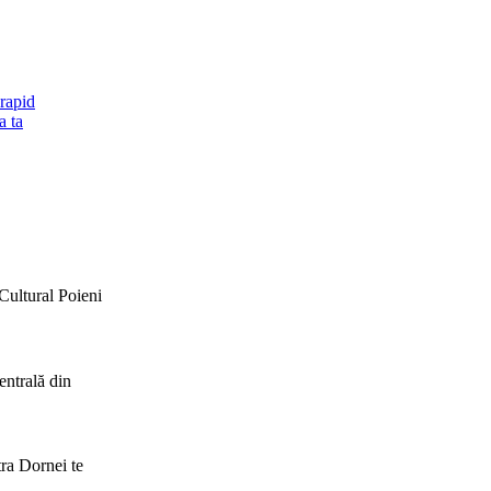
rapid
a ta
Cultural Poieni
entrală din
ra Dornei te