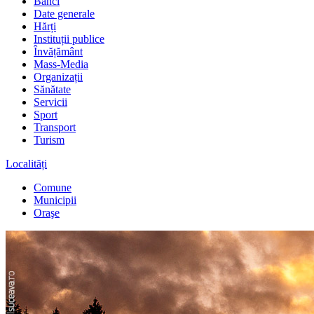
Bănci
Date generale
Hărți
Instituții publice
Învățământ
Mass-Media
Organizații
Sănătate
Servicii
Sport
Transport
Turism
Localități
Comune
Municipii
Oraşe