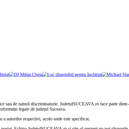
litice sau de natură discriminatorie. JudetulSUCEAVA.ro face parte dintr
nformație legate de județul Suceava.
 autorilor respectivi, acolo unde este specificat.
au postat. Echipa JudetulSUCEAVA.ro și site-ul prezent nu pot răspunde 