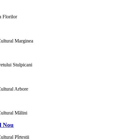
 Florilor
Cultural Marginea
etului Stulpicani
ultural Arbore
ultural Mălini
ul Nou
tural Pîrteștii