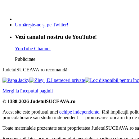
Urmărește-ne și pe Twitter!
Vezi canalul nostru de YouTube!
YouTube Channel
Publicitate
JudetulSUCEAVA.ro recomandă:
Mergi la începutul paginii
© 1388-2026 JudetulSUCEAVA.ro
Acest site este produsul unei
echipe independente
, fără implicații po
prin colaborare sau studiu independent — promovarea oricărui tip de i
Toate materialele prezentate sunt proprietatea JudetulSUCEAVA.ro sau a
Responsabilitatea asupra conținutului mesajelor aparține celor ce le-