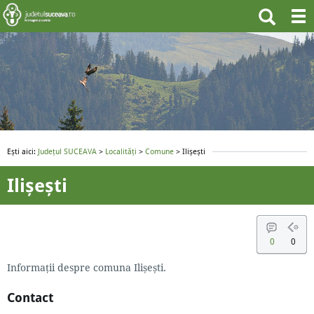
Ești aici:
Județul SUCEAVA
>
Localități
>
Comune
> Ilișești
Ilișești
0
0
Informaţii despre comuna Ilișești.
Contact