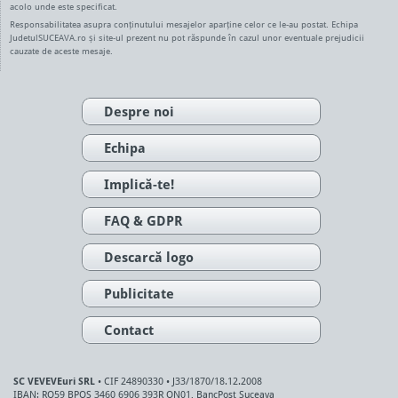
acolo unde este specificat.
Responsabilitatea asupra conținutului mesajelor aparține celor ce le-au postat. Echipa
JudetulSUCEAVA.ro și site-ul prezent nu pot răspunde în cazul unor eventuale prejudicii
cauzate de aceste mesaje.
Despre noi
Echipa
Implică-te!
FAQ & GDPR
Descarcă logo
Publicitate
Contact
SC VEVEVEuri SRL
• CIF 24890330 • J33/1870/18.12.2008
IBAN: RO59 BPOS 3460 6906 393R ON01, BancPost Suceava