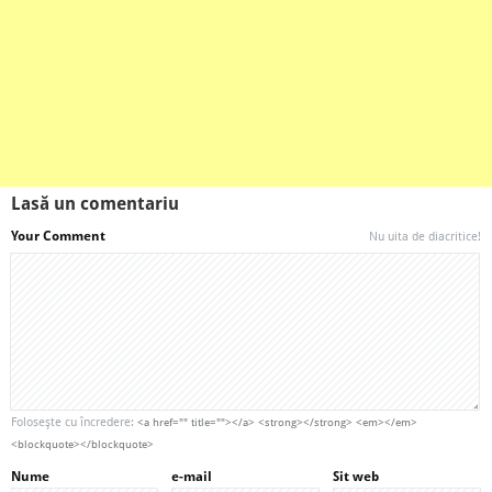
Lasă un comentariu
Your Comment
Nu uita de diacritice!
Foloseşte cu încredere:
<a href="" title=""></a> <strong></strong> <em></em>
<blockquote></blockquote>
Nume
e-mail
Sit web