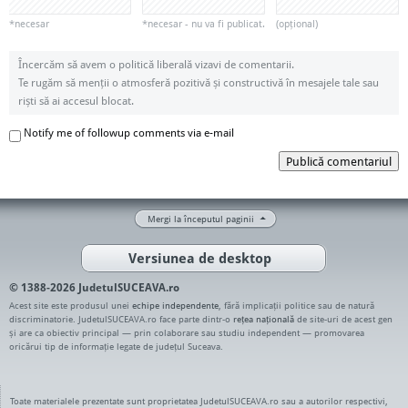
*necesar
*necesar - nu va fi publicat.
(opțional)
Încercăm să avem o politică liberală vizavi de comentarii.
Te rugăm să menții o atmosferă pozitivă și constructivă în mesajele tale sau
riști să ai accesul blocat.
Notify me of followup comments via e-mail
Publică comentariul
Mergi la începutul paginii
Versiunea de desktop
© 1388-2026 JudetulSUCEAVA.ro
Acest site este produsul unei
echipe independente
, fără implicații politice sau de natură
discriminatorie. JudetulSUCEAVA.ro face parte dintr-o
rețea națională
de site-uri de acest gen
și are ca obiectiv principal — prin colaborare sau studiu independent — promovarea
oricărui tip de informație legate de județul Suceava.
Toate materialele prezentate sunt proprietatea JudetulSUCEAVA.ro sau a autorilor respectivi,