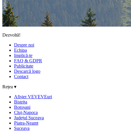
Dezvoltă!
Despre noi
Echipa
Implică-te
FAQ & GDPR
Publicitate
Descarcă logo
Contact
Rețea ▾
Afișier VEVEVEuri
Bistrița
Botoșani
Cluj-Napoca
Județul Suceava
Piatra-Neamț
Suceava