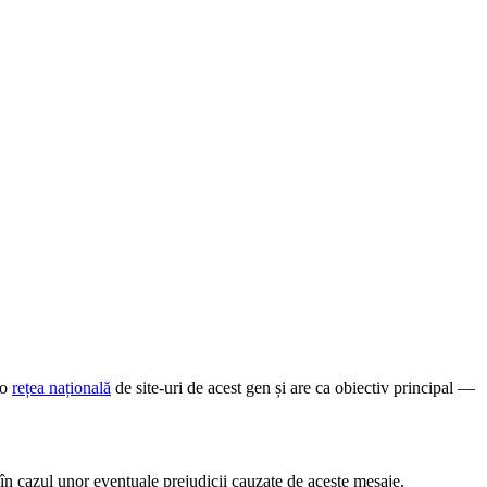
-o
rețea națională
de site-uri de acest gen și are ca obiectiv principal —
în cazul unor eventuale prejudicii cauzate de aceste mesaje.