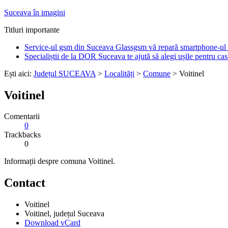
Suceava în imagini
Titluri importante
Service-ul gsm din Suceava Glassgsm vă repară smartphone-ul 
Specialiștii de la DOR Suceava te ajută să alegi ușile pentru cas
Ești aici:
Județul SUCEAVA
>
Localități
>
Comune
> Voitinel
Voitinel
Comentarii
0
Trackbacks
0
Informații despre comuna Voitinel.
Contact
Voitinel
Voitinel
, județul Suceava
Download vCard