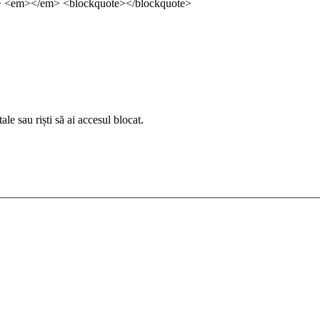
ng> <em></em> <blockquote></blockquote>
le sau riști să ai accesul blocat.