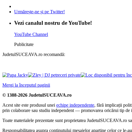
Urmărește-ne și pe Twitter!
Vezi canalul nostru de YouTube!
YouTube Channel
Publicitate
JudetulSUCEAVA.ro recomandă:
Mergi la începutul paginii
© 1388-2026 JudetulSUCEAVA.ro
Acest site este produsul unei
echipe independente
, fără implicații po
prin colaborare sau studiu independent — promovarea oricărui tip de i
Toate materialele prezentate sunt proprietatea JudetulSUCEAVA.ro sau a
Responsabilitatea asupra conținutului mesajelor aparține celor ce le-