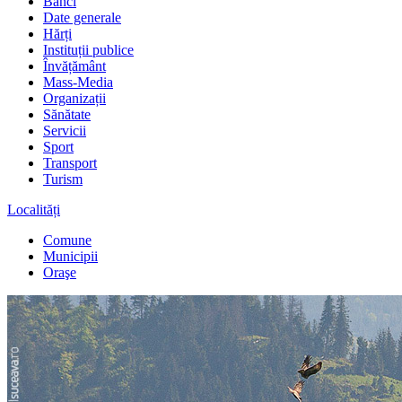
Bănci
Date generale
Hărți
Instituții publice
Învățământ
Mass-Media
Organizații
Sănătate
Servicii
Sport
Transport
Turism
Localități
Comune
Municipii
Oraşe