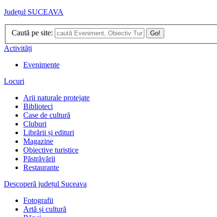
Județul SUCEAVA
Caută pe site:
Go!
Activități
Evenimente
Locuri
Arii naturale protejate
Biblioteci
Case de cultură
Cluburi
Librării și edituri
Magazine
Obiective turistice
Păstrăvării
Restaurante
Descoperă județul Suceava
Fotografii
Artă și cultură