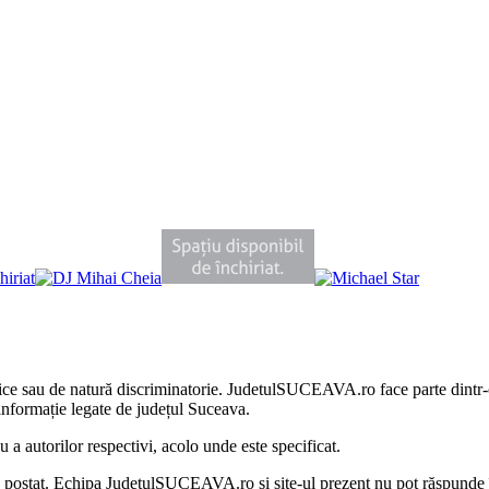
litice sau de natură discriminatorie. JudetulSUCEAVA.ro face parte dintr
nformație legate de județul Suceava.
 autorilor respectivi, acolo unde este specificat.
au postat. Echipa JudetulSUCEAVA.ro și site-ul prezent nu pot răspunde 