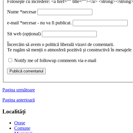
Foloseşte cu încredere:
<a href="" title=""></a> <strong></stro
Nume
*necesar
e-mail
*necesar - nu va fi publicat.
Sit web
(opțional)
Încercăm să avem o politică liberală vizavi de comentarii.
Te rugăm să menții o atmosferă pozitivă și constructivă în mesajele ta
Notify me of followup comments via e-mail
Publică comentariul
Pagina următoare
Pagina anterioară
Localități
Oraşe
Comune