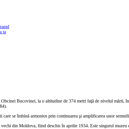
rapid
a ta
e Obcinei Bucovinei, la o altitudine de 374 metri faţă de nivelul mării, 
84).
rii care se îmbină armonios prin continuarea şi amplificarea unor semnific
vechi din Moldova, fiind deschis în aprilie 1934. Este singurul muzeu din