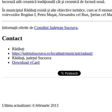
lucrează atât ceramică tradiţională cât şi ceramică de factură nouă.
În municipiul Rădăuţi există şi alte obiective turistice, cum ar fi mon
voievozilor Bogdan I, Petru Muşat, Alexandru cel Bun, Ştefan cel Ma
Informații oferite de
Consiliul Județean Suceava
.
Contact
Rădăuți
https://judetulsuceava.ro/localitati/municipii/radauti/
Rădăuţi
, județul Suceava
Download vCard
Ultima actualizare:
6 februarie 2013