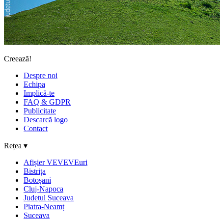
Creează!
Despre noi
Echipa
Implică-te
FAQ & GDPR
Publicitate
Descarcă logo
Contact
Rețea ▾
Afișier VEVEVEuri
Bistrița
Botoșani
Cluj-Napoca
Județul Suceava
Piatra-Neamț
Suceava