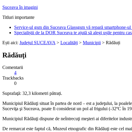
Suceava în imagini
Titluri importante
Service-ul gsm din Suceava Glassgsm vă repară smartphone-ul 
Specialiștii de la DOR Suceava te ajută să alegi ușile pentru cas
Ești aici:
Județul SUCEAVA
>
Localități
>
Municipii
> Rădăuți
Rădăuţi
Comentarii
4
Trackbacks
0
Suprafaţă: 32,3 kilometri pătrați.
Municipiul Rădăuţi situat în partea de nord – est a judeţului, la poalel
Suceviţa şi Suceava, poate fi considerat un pol al frigului (-32ºC în 19
Municipiul Rădăuţi dispune de neîntrecuţi meşteri ai diferitelor indust
De remarcat este faptul că, Muzeul etnografic din Rădăuţi este cel mai 