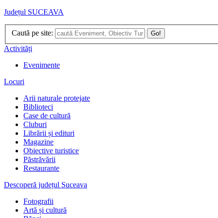
Județul SUCEAVA
Caută pe site:
Go!
Activități
Evenimente
Locuri
Arii naturale protejate
Biblioteci
Case de cultură
Cluburi
Librării și edituri
Magazine
Obiective turistice
Păstrăvării
Restaurante
Descoperă județul Suceava
Fotografii
Artă și cultură