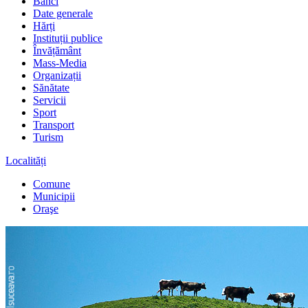
Bănci
Date generale
Hărți
Instituții publice
Învățământ
Mass-Media
Organizații
Sănătate
Servicii
Sport
Transport
Turism
Localități
Comune
Municipii
Oraşe