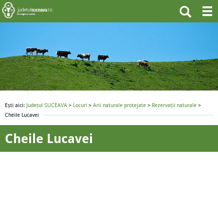
Ești aici:
Județul SUCEAVA
>
Locuri
>
Arii naturale protejate
>
Rezervații naturale
>
Cheile Lucavei
Cheile Lucavei