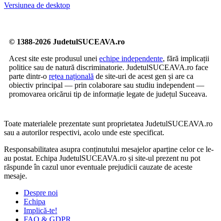
Versiunea de desktop
© 1388-2026 JudetulSUCEAVA.ro
Acest site este produsul unei
echipe independente
, fără implicații
politice sau de natură discriminatorie. JudetulSUCEAVA.ro face
parte dintr-o
rețea națională
de site-uri de acest gen și are ca
obiectiv principal — prin colaborare sau studiu independent —
promovarea oricărui tip de informație legate de județul Suceava.
Toate materialele prezentate sunt proprietatea JudetulSUCEAVA.ro
sau a autorilor respectivi, acolo unde este specificat.
Responsabilitatea asupra conținutului mesajelor aparține celor ce le-
au postat. Echipa JudetulSUCEAVA.ro și site-ul prezent nu pot
răspunde în cazul unor eventuale prejudicii cauzate de aceste
mesaje.
Despre noi
Echipa
Implică-te!
FAQ & GDPR