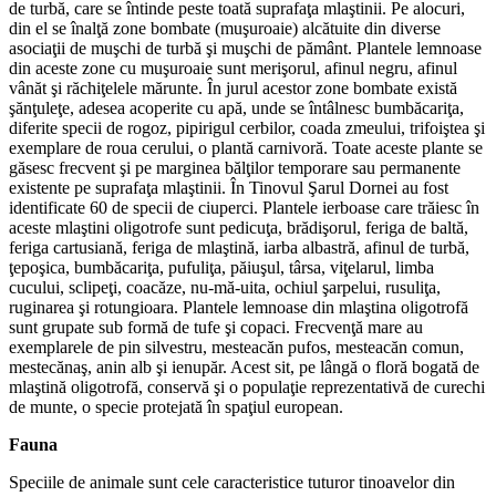
de turbă, care se întinde peste toată suprafaţa mlaştinii. Pe alocuri,
din el se înalţă zone bombate (muşuroaie) alcătuite din diverse
asociaţii de muşchi de turbă şi muşchi de pământ. Plantele lemnoase
din aceste zone cu muşuroaie sunt merişorul, afinul negru, afinul
vânăt şi răchiţelele mărunte. În jurul acestor zone bombate există
şănţuleţe, adesea acoperite cu apă, unde se întâlnesc bumbăcariţa,
diferite specii de rogoz, pipirigul cerbilor, coada zmeului, trifoiştea şi
exemplare de roua cerului, o plantă carnivoră. Toate aceste plante se
găsesc frecvent şi pe marginea bălţilor temporare sau permanente
existente pe suprafaţa mlaştinii. În Tinovul Şarul Dornei au fost
identificate 60 de specii de ciuperci. Plantele ierboase care trăiesc în
aceste mlaştini oligotrofe sunt pedicuţa, brădişorul, feriga de baltă,
feriga cartusiană, feriga de mlaştină, iarba albastră, afinul de turbă,
ţepoşica, bumbăcariţa, pufuliţa, păiuşul, târsa, viţelarul, limba
cucului, sclipeţi, coacăze, nu-mă-uita, ochiul şarpelui, rusuliţa,
ruginarea şi rotungioara. Plantele lemnoase din mlaştina oligotrofă
sunt grupate sub formă de tufe şi copaci. Frecvenţă mare au
exemplarele de pin silvestru, mesteacăn pufos, mesteacăn comun,
mestecănaş, anin alb şi ienupăr. Acest sit, pe lângă o floră bogată de
mlaştină oligotrofă, conservă şi o populaţie reprezentativă de curechi
de munte, o specie protejată în spaţiul european.
Fauna
Speciile de animale sunt cele caracteristice tuturor tinoavelor din