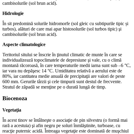
cambisolurile (sol brun acid).
Hidrologie
În sit predomină solurile hidromorfe (sol gleic cu subtipurile tipic și
turbos), alături de care mai apar histosolurile (sol turbos tipic) şi
cambisolurile (sol brun acid).
Aspecte climatologice
Teritoriul sitului se înscrie în ţinutul climatic de munte în care se
individualizează topoclimatele de depresiune şi vale, cu o climă
montană răcoroasă, în care temperaturile medii iarna sunt sub –6 °C,
iar vara nu depăşesc 14 °C. Umiditatea relativă a aerului este de
80%, iar cantitatea medie anuală de precipitaţii are valori de peste
600 mm. Gerurile târzii şi cele timpurii sunt destul de frecvente.
Stratul de zăpadă se menţine pe o durată lungă de timp.
Biocenoza
Vegetaţia
În acest tinov se întâlneşte o asociaţie de pin silvestru (o formă mai
rară a acestuia) şi afin negru pe soluri înmlăştinite, turboase, cu
reacţie puternic acidă. Întreaga vegetaţie este dominată de muşchiul