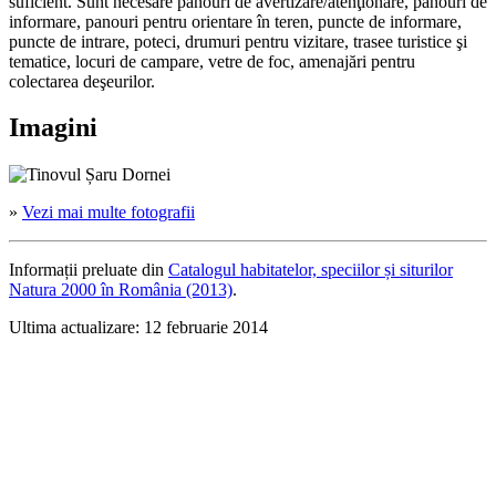
suficient. Sunt necesare panouri de avertizare/atenţionare, panouri de
informare, panouri pentru orientare în teren, puncte de informare,
puncte de intrare, poteci, drumuri pentru vizitare, trasee turistice şi
tematice, locuri de campare, vetre de foc, amenajări pentru
colectarea deşeurilor.
Imagini
»
Vezi mai multe fotografii
Informații preluate din
Catalogul habitatelor, speciilor și siturilor
Natura 2000 în România (2013)
.
Ultima actualizare:
12 februarie 2014