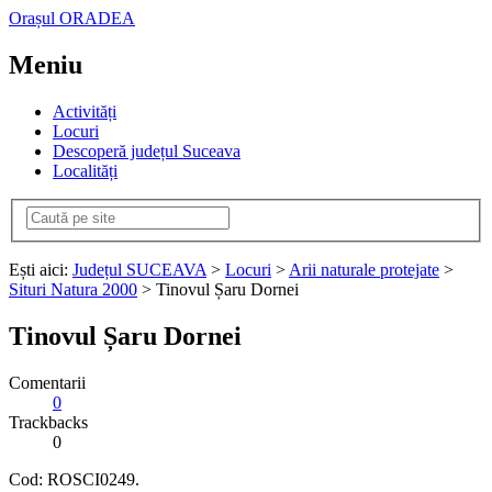
Orașul ORADEA
Meniu
Activități
Locuri
Descoperă județul Suceava
Localități
Ești aici:
Județul SUCEAVA
>
Locuri
>
Arii naturale protejate
>
Situri Natura 2000
> Tinovul Șaru Dornei
Tinovul Șaru Dornei
Comentarii
0
Trackbacks
0
Cod: ROSCI0249.