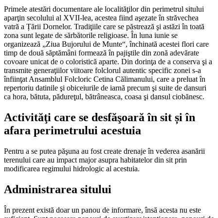
Primele atestări documentare ale localităţilor din perimetrul sitului
aparţin secolului al XVII-lea, acestea fiind aşezate în străvechea
vatră a Țării Dornelor. Tradiţiile care se păstrează şi astăzi în toată
zona sunt legate de sărbătorile religioase. În luna iunie se
organizează „Ziua Bujorului de Munte“, închinată acestei flori care
timp de două săptămâni formează în pajiştile din zonă adevărate
covoare unicat de o coloristică aparte. Din dorinţa de a conserva şi a
transmite generaţiilor viitoare folclorul autentic specific zonei s-a
înfiinţat Ansamblul Folcloric Cetina Călimanului, care a preluat în
repertoriu datinile şi obiceiurile de iarnă precum şi suite de dansuri
ca hora, bătuta, pădureţul, bătrâneasca, coasa şi dansul ciobănesc.
Activităţi care se desfăşoară în sit și în
afara perimetrului acestuia
Pentru a se putea păşuna au fost create drenaje în vederea asanării
terenului care au impact major asupra habitatelor din sit prin
modificarea regimului hidrologic al acestuia.
Administrarea sitului
În prezent există doar un panou de informare, însă acesta nu este