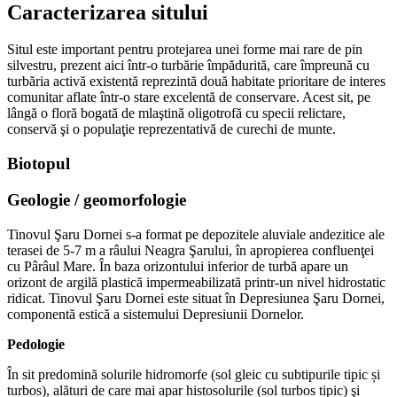
Caracterizarea sitului
Situl este important pentru protejarea unei forme mai rare de pin
silvestru, prezent aici într-o turbărie împădurită, care împreună cu
turbăria activă existentă reprezintă două habitate prioritare de interes
comunitar aflate într-o stare excelentă de conservare. Acest sit, pe
lângă o floră bogată de mlaştină oligotrofă cu specii relictare,
conservă şi o populaţie reprezentativă de curechi de munte.
Biotopul
Geologie / geomorfologie
Tinovul Şaru Dornei s-a format pe depozitele aluviale andezitice ale
terasei de 5-7 m a râului Neagra Şarului, în apropierea confluenţei
cu Pârâul Mare. În baza orizontului inferior de turbă apare un
orizont de argilă plastică impermeabilizată printr-un nivel hidrostatic
ridicat. Tinovul Şaru Dornei este situat în Depresiunea Şaru Dornei,
componentă estică a sistemului Depresiunii Dornelor.
Pedologie
În sit predomină solurile hidromorfe (sol gleic cu subtipurile tipic și
turbos), alături de care mai apar histosolurile (sol turbos tipic) şi