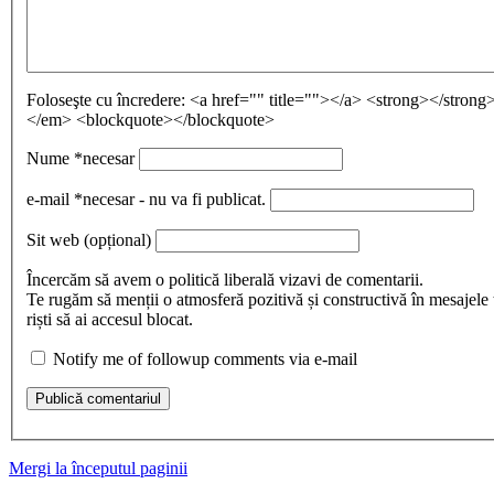
Foloseşte cu încredere:
<a href="" title=""></a> <strong></stron
</em> <blockquote></blockquote>
Nume
*necesar
e-mail
*necesar - nu va fi publicat.
Sit web
(opțional)
Încercăm să avem o politică liberală vizavi de comentarii.
Te rugăm să menții o atmosferă pozitivă și constructivă în mesajele 
riști să ai accesul blocat.
Notify me of followup comments via e-mail
Publică comentariul
Mergi la începutul paginii