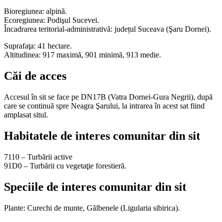
Bioregiunea: alpină.
Ecoregiunea: Podişul Sucevei.
Încadrarea teritorial-administrativă: județul Suceava (Şaru Dornei).
Suprafaţa: 41 hectare.
Altitudinea: 917 maximă, 901 minimă, 913 medie.
Căi de acces
Accesul în sit se face pe DN17B (Vatra Dornei-Gura Negrii), după
care se continuă spre Neagra Şarului, la intrarea în acest sat fiind
amplasat situl.
Habitatele de interes comunitar din sit
7110 – Turbării active
91D0 – Turbării cu vegetaţie forestieră.
Speciile de interes comunitar din sit
Plante: Curechi de munte, Gălbenele (Ligularia sibirica).