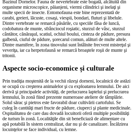
Bazinul Dornelor. Fauna de nevertebrate este bogată, alcătuită din
organisme microscopice, păianjeni, viermi cilindrici şi inelaţi şi
multe specii de insecte. Entomofauna este bine reprezentată de
carabi, greieri, lăcuste, cosaşi, viespii, bondari, fluturi şi libelule.
Dintre vertebrate se remarcă păsările, cu speciile fâsa de luncă,
codobatura de munte, sfrânciocul roşiatic, sturzul de vâsc, sturzul
cântător, cănăraşul, scatiul, ochiul boului, cinteza de pădure, presura
galbenă, ciuful de pădure, şorecarul comun, alături de multe altele.
Dintre mamifere, în zona tinovului sunt întâlnite frecvent mistreţul şi
veveriţa, iar ca herpetofaună se remarcă broaştele roşii de munte şi
tritonii.
Aspecte socio-economice și culturale
Prin tradiţia moştenită de la vechii răzeşi dorneni, localnicii de astăzi
se ocupă cu creşterea animalelor şi cu exploatarea lemnului. De aici
derivă şi principalele activităţi, de prelucrarea laptelui şi prelucrarea
lemnului, în zonă fiind prezente numeroase ateliere de tâmplărie.
Solul sărac şi pietros este favorabil doar cultivării cartofului. Se
culeg în cantităţi mari fructe de pădure, ciuperci şi plante medicinale.
Ospitalitatea de care dau dovadă locuitorii oferă multiple posibilităţi
de turism în zonă. Localităţile din sit beneficiază de alimentare cu
apă potabilă în sistem centralizat, dar nu şi de canalizare. Încălzirea
locuinţelor se face individual, cu lemne.