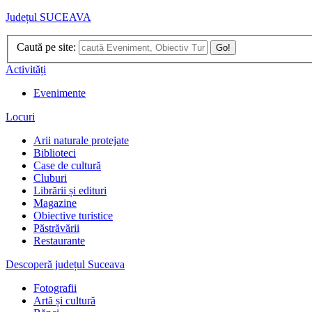
Județul SUCEAVA
Caută pe site:
Go!
Activități
Evenimente
Locuri
Arii naturale protejate
Biblioteci
Case de cultură
Cluburi
Librării și edituri
Magazine
Obiective turistice
Păstrăvării
Restaurante
Descoperă județul Suceava
Fotografii
Artă și cultură