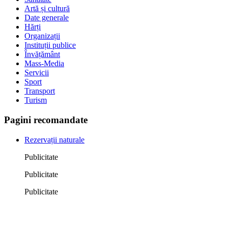
Artă și cultură
Date generale
Hărți
Organizații
Instituții publice
Învățământ
Mass-Media
Servicii
Sport
Transport
Turism
Pagini recomandate
Rezervații naturale
Publicitate
Publicitate
Publicitate