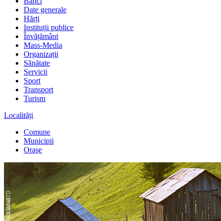
Bănci
Date generale
Hărți
Instituții publice
Învățământ
Mass-Media
Organizații
Sănătate
Servicii
Sport
Transport
Turism
Localități
Comune
Municipii
Oraşe