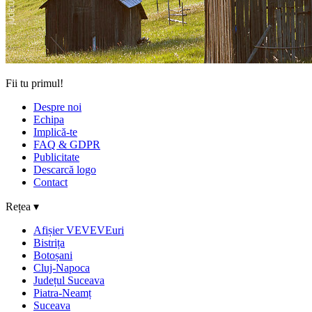
Fii tu primul!
Despre noi
Echipa
Implică-te
FAQ & GDPR
Publicitate
Descarcă logo
Contact
Rețea ▾
Afișier VEVEVEuri
Bistrița
Botoșani
Cluj-Napoca
Județul Suceava
Piatra-Neamț
Suceava