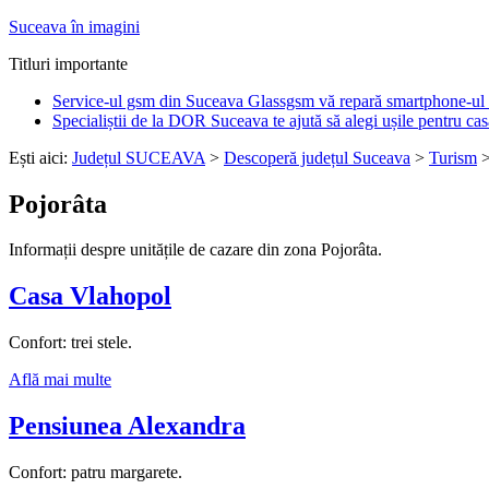
Suceava în imagini
Titluri importante
Service-ul gsm din Suceava Glassgsm vă repară smartphone-ul 
Specialiștii de la DOR Suceava te ajută să alegi ușile pentru cas
Ești aici:
Județul SUCEAVA
>
Descoperă județul Suceava
>
Turism
Pojorâta
Informații despre unitățile de cazare din zona Pojorâta.
Casa Vlahopol
Confort: trei stele.
Află mai multe
Pensiunea Alexandra
Confort: patru margarete.