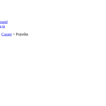
rapid
a ta
>
Cazare
> Pojorâta