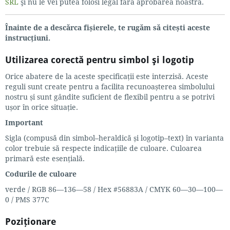
SRL
şi nu le vei putea folosi legal fără aprobarea noastră.
Înainte de a descărca fișierele, te rugăm să citești aceste
instrucțiuni.
Utilizarea corectă pentru simbol şi logotip
Orice abatere de la aceste specificaţii este interzisă. Aceste
reguli sunt create pentru a facilita recunoașterea simbolului
nostru și sunt gândite suficient de flexibil pentru a se potrivi
ușor în orice situație.
Important
Sigla (compusă din simbol–heraldică și logotip–text) în varianta
color trebuie să respecte indicaţiile de culoare. Culoarea
primară este esenţială.
Codurile de culoare
verde / RGB 86—136—58 / Hex #56883A / CMYK 60—30—100—
0 / PMS 377C
Poziţionare