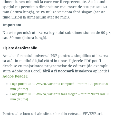
dimensiunea minimă la care vor fi reprezentate. Acolo unde
spațiul nu permite o dimensiune mai mare de 170 px sau 60
mm (latura lungă), se va utiliza varianta fără slogan (acesta
fiind ilizibil la dimensiuni atât de mici).
Important
Nu este permisă utilizarea logo-ului sub dimensiunea de 90 px
sau 30 mm (latura lungă).
Fișiere descărcabile
Am ales formatul universal PDF pentru a simplifica utilizarea
sa atât în mediul digital cât și în tipar. Fișierele PDF pot fi
deschise cu majoritatea programelor de editare (de exemplu:
suita Adobe sau Corel)
fără a fi necesară
instalarea aplicației
Adobe Reader
.
Logo JudetulSUCEAVA.ro, varianta completă – minim 170 px sau 60
mm (lățime)
Logo JudetulSUCEAVA.ro, varianta fără slogan – minim 90 px sau 30
mm (lățime)
Pentru alte logo-uri ale site-urilor din rețeaua VEVEVEuri,