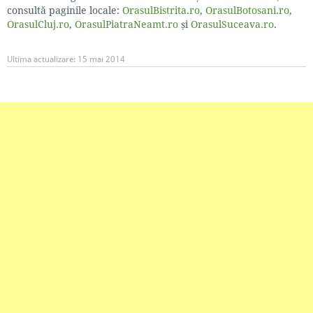
consultă paginile locale:
OrasulBistrita.ro
,
OrasulBotosani.ro
,
OrasulCluj.ro
,
OrasulPiatraNeamt.ro
și
OrasulSuceava.ro
.
Ultima actualizare:
15 mai 2014