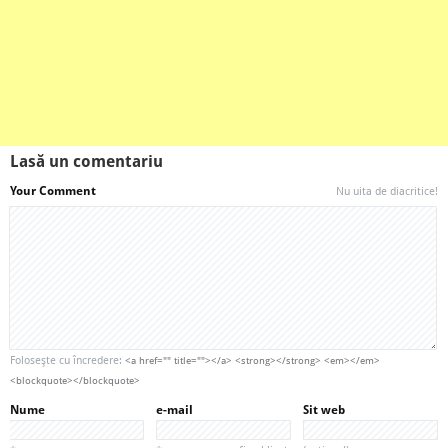
Lasă un comentariu
Your Comment
Nu uita de diacritice!
Foloseşte cu încredere:
<a href="" title=""></a> <strong></strong> <em></em>
<blockquote></blockquote>
Nume
e-mail
Sit web