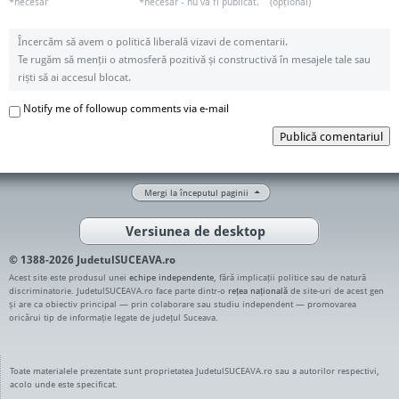
*necesar
*necesar - nu va fi publicat.
(opțional)
Încercăm să avem o politică liberală vizavi de comentarii.
Te rugăm să menții o atmosferă pozitivă și constructivă în mesajele tale sau
riști să ai accesul blocat.
Notify me of followup comments via e-mail
Publică comentariul
Mergi la începutul paginii
Versiunea de desktop
© 1388-2026 JudetulSUCEAVA.ro
Acest site este produsul unei
echipe independente
, fără implicații politice sau de natură
discriminatorie. JudetulSUCEAVA.ro face parte dintr-o
rețea națională
de site-uri de acest gen
și are ca obiectiv principal — prin colaborare sau studiu independent — promovarea
oricărui tip de informație legate de județul Suceava.
Toate materialele prezentate sunt proprietatea JudetulSUCEAVA.ro sau a autorilor respectivi,
acolo unde este specificat.