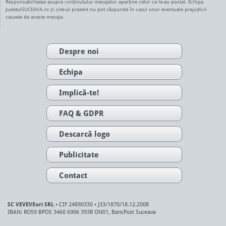
Responsabilitatea asupra conținutului mesajelor aparține celor ce le-au postat. Echipa
JudetulSUCEAVA.ro și site-ul prezent nu pot răspunde în cazul unor eventuale prejudicii
cauzate de aceste mesaje.
Despre noi
Echipa
Implică-te!
FAQ & GDPR
Descarcă logo
Publicitate
Contact
SC VEVEVEuri SRL
• CIF 24890330 • J33/1870/18.12.2008
IBAN: RO59 BPOS 3460 6906 393R ON01, BancPost Suceava