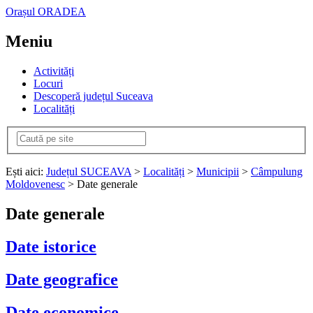
Orașul ORADEA
Meniu
Activități
Locuri
Descoperă județul Suceava
Localități
Ești aici:
Județul SUCEAVA
>
Localități
>
Municipii
>
Câmpulung
Moldovenesc
> Date generale
Date generale
Date istorice
Date geografice
Date economice