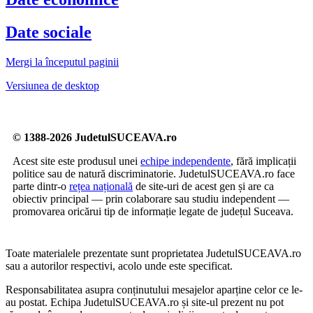
Date sociale
Mergi la începutul paginii
Versiunea de desktop
© 1388-2026 JudetulSUCEAVA.ro
Acest site este produsul unei
echipe independente
, fără implicații
politice sau de natură discriminatorie. JudetulSUCEAVA.ro face
parte dintr-o
rețea națională
de site-uri de acest gen și are ca
obiectiv principal — prin colaborare sau studiu independent —
promovarea oricărui tip de informație legate de județul Suceava.
Toate materialele prezentate sunt proprietatea JudetulSUCEAVA.ro
sau a autorilor respectivi, acolo unde este specificat.
Responsabilitatea asupra conținutului mesajelor aparține celor ce le-
au postat. Echipa JudetulSUCEAVA.ro și site-ul prezent nu pot