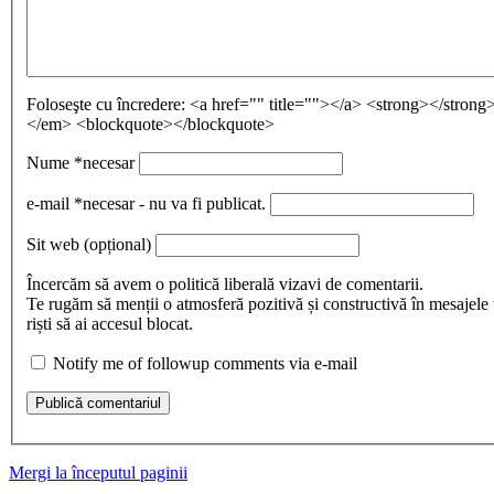
Foloseşte cu încredere:
<a href="" title=""></a> <strong></stron
</em> <blockquote></blockquote>
Nume
*necesar
e-mail
*necesar - nu va fi publicat.
Sit web
(opțional)
Încercăm să avem o politică liberală vizavi de comentarii.
Te rugăm să menții o atmosferă pozitivă și constructivă în mesajele 
riști să ai accesul blocat.
Notify me of followup comments via e-mail
Publică comentariul
Mergi la începutul paginii