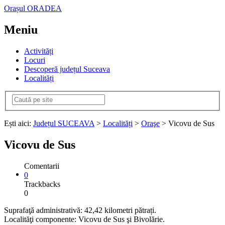
Orașul ORADEA
Meniu
Activități
Locuri
Descoperă județul Suceava
Localități
Ești aici:
Județul SUCEAVA
>
Localități
>
Oraşe
> Vicovu de Sus
Vicovu de Sus
Comentarii
0
Trackbacks
0
Suprafaţă administrativă: 42,42 kilometri pătrați.
Localităţi componente: Vicovu de Sus şi Bivolărie.