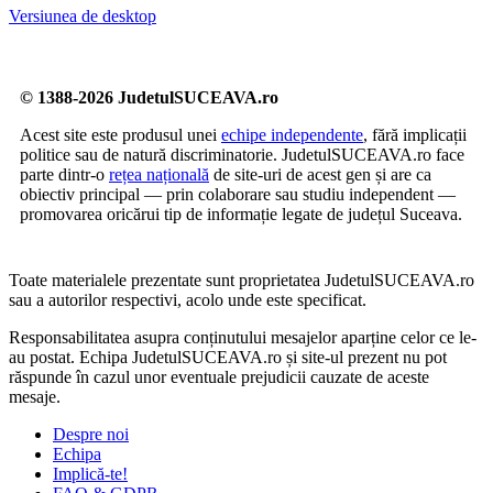
Versiunea de desktop
© 1388-2026 JudetulSUCEAVA.ro
Acest site este produsul unei
echipe independente
, fără implicații
politice sau de natură discriminatorie. JudetulSUCEAVA.ro face
parte dintr-o
rețea națională
de site-uri de acest gen și are ca
obiectiv principal — prin colaborare sau studiu independent —
promovarea oricărui tip de informație legate de județul Suceava.
Toate materialele prezentate sunt proprietatea JudetulSUCEAVA.ro
sau a autorilor respectivi, acolo unde este specificat.
Responsabilitatea asupra conținutului mesajelor aparține celor ce le-
au postat. Echipa JudetulSUCEAVA.ro și site-ul prezent nu pot
răspunde în cazul unor eventuale prejudicii cauzate de aceste
mesaje.
Despre noi
Echipa
Implică-te!