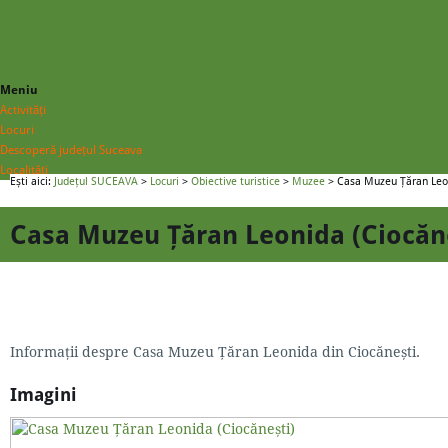
Meniu
Activități
Locuri
Descoperă județul Suceava
Localități
Ești aici:
Județul SUCEAVA
>
Locuri
>
Obiective turistice
>
Muzee
> Casa Muzeu Țăran Leon
Casa Muzeu Țăran Leonida (Ciocăn
Informații despre Casa Muzeu Țăran Leonida din Ciocănești.
Imagini