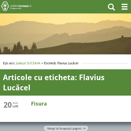
Ești aici:
Județul SUCEAVA
> Etichetă: Flavius Lucăcel
Articole cu eticheta: Flavius
Lucăcel
20
Fisura
MAI
LUN
Mergi la începutul paginii