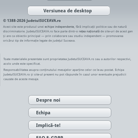
Versiunea de desktop
© 1388-2026 JudetulSUCEAVA.ro
Acest site este produsul unei
echipe independente
, fără implicații politice sau de natură
discriminatorie. JudetulSUCEAVA.ro face parte dintr-o
rețea națională
de site-uri de acest gen
și are ca obiectiv principal — prin colaborare sau studiu independent — promovarea
oricărui tip de informație legate de județul Suceava.
Toate materialele prezentate sunt proprietatea JudetulSUCEAVA.ro sau a autorilor respectivi,
acolo unde este specificat.
Responsabilitatea asupra conținutului mesajelor aparține celor ce le-au postat. Echipa
JudetulSUCEAVA.ro și site-ul prezent nu pot răspunde în cazul unor eventuale prejudicii
cauzate de aceste mesaje.
Despre noi
Echipa
Implică-te!
FAQ & GDPR