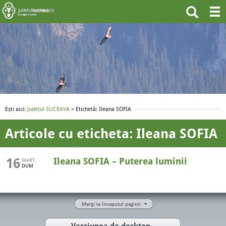
Ești aici:
Județul SUCEAVA
> Etichetă: Ileana SOFIA
Articole cu eticheta: Ileana SOFIA
16
Ileana SOFIA – Puterea luminii
MART.
DUM
Mergi la începutul paginii
Versiunea de desktop