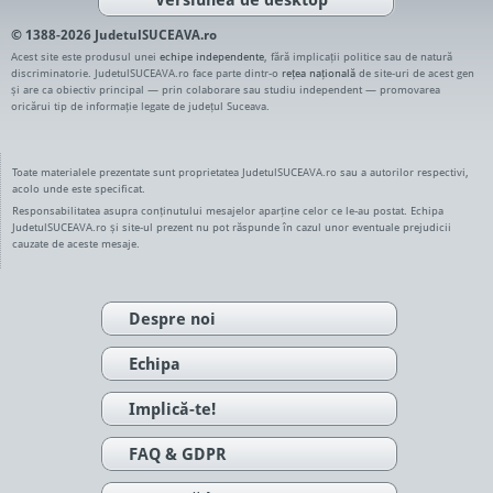
© 1388-2026 JudetulSUCEAVA.ro
Acest site este produsul unei
echipe independente
, fără implicații politice sau de natură
discriminatorie. JudetulSUCEAVA.ro face parte dintr-o
rețea națională
de site-uri de acest gen
și are ca obiectiv principal — prin colaborare sau studiu independent — promovarea
oricărui tip de informație legate de județul Suceava.
Toate materialele prezentate sunt proprietatea JudetulSUCEAVA.ro sau a autorilor respectivi,
acolo unde este specificat.
Responsabilitatea asupra conținutului mesajelor aparține celor ce le-au postat. Echipa
JudetulSUCEAVA.ro și site-ul prezent nu pot răspunde în cazul unor eventuale prejudicii
cauzate de aceste mesaje.
Despre noi
Echipa
Implică-te!
FAQ & GDPR