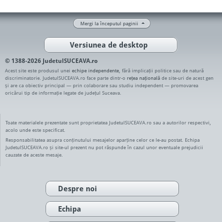
Mergi la începutul paginii
Versiunea de desktop
© 1388-2026 JudetulSUCEAVA.ro
Acest site este produsul unei
echipe independente
, fără implicații politice sau de natură
discriminatorie. JudetulSUCEAVA.ro face parte dintr-o
rețea națională
de site-uri de acest gen
și are ca obiectiv principal — prin colaborare sau studiu independent — promovarea
oricărui tip de informație legate de județul Suceava.
Toate materialele prezentate sunt proprietatea JudetulSUCEAVA.ro sau a autorilor respectivi,
acolo unde este specificat.
Responsabilitatea asupra conținutului mesajelor aparține celor ce le-au postat. Echipa
JudetulSUCEAVA.ro și site-ul prezent nu pot răspunde în cazul unor eventuale prejudicii
cauzate de aceste mesaje.
Despre noi
Echipa