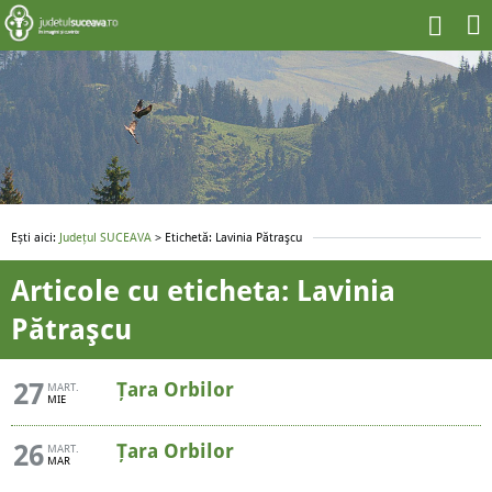
Ești aici:
Județul SUCEAVA
> Etichetă: Lavinia Pătraşcu
Articole cu eticheta: Lavinia
Pătraşcu
27
Țara Orbilor
MART.
MIE
26
Țara Orbilor
MART.
MAR