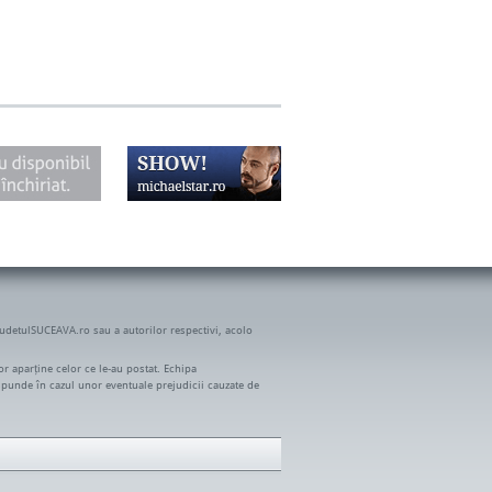
JudetulSUCEAVA.ro sau a autorilor respectivi, acolo
r aparține celor ce le-au postat. Echipa
spunde în cazul unor eventuale prejudicii cauzate de