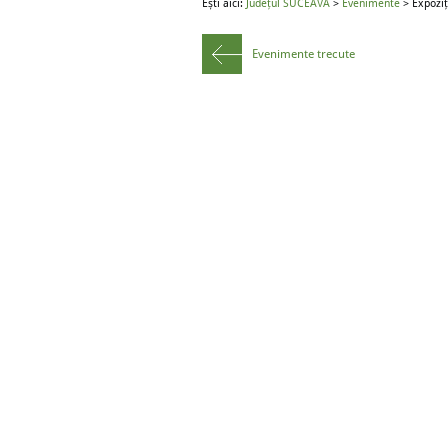
Ești aici:
Județul SUCEAVA
>
Evenimente
> Expoziț
Evenimente trecute