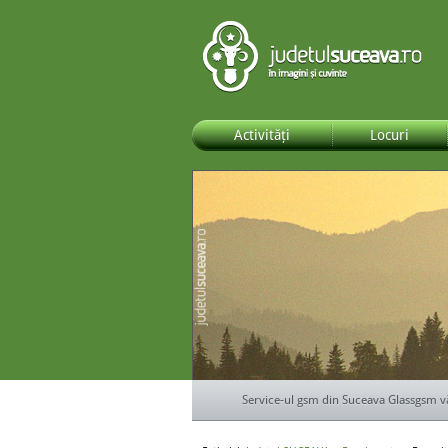
Activități
Locuri
Service-ul gsm din Suceava Glassgsm v