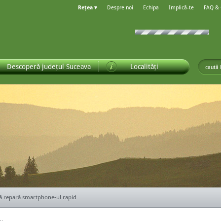
Rețea ▾
Despre noi
Echipa
Implică-te
FAQ &
Descoperă județul Suceava
Localități
ă repară smartphone-ul rapid