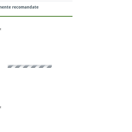
mente recomandate
E
E