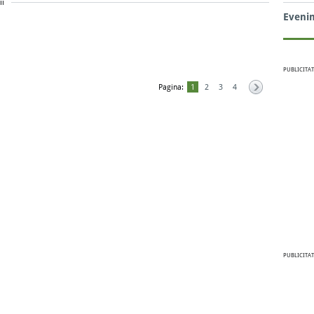
ii
Eveni
PUBLICITAT
Pagina:
1
2
3
4
PUBLICITAT