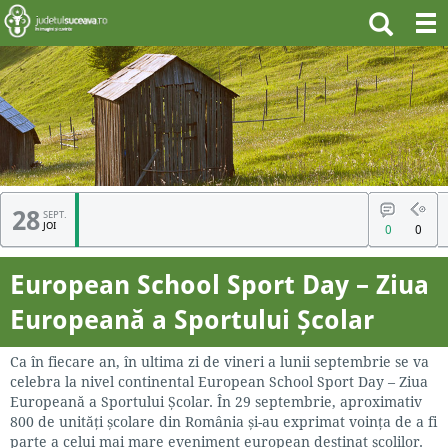
28
SEPT.
Ești aici:
Județul SUCEAVA
>
Articole
> European School Sport Day – Ziua Europeană a
JOI
0
0
Sportului Școlar
European School Sport Day – Ziua
Europeană a Sportului Școlar
Ca în fiecare an, în ultima zi de vineri a lunii septembrie se va
celebra la nivel continental European School Sport Day – Ziua
Europeană a Sportului Școlar.
În 29 septembrie, aproximativ
800 de unități școlare din România și-au exprimat voința de a fi
parte a celui mai mare eveniment european destinat școlilor.