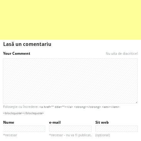
Lasă un comentariu
Your Comment
Nu uita de diacritice!
Foloseşte cu încredere:
<a href="" title=""></a> <strong></strong> <em></em>
<blockquote></blockquote>
Nume
e-mail
Sit web
*necesar
*necesar - nu va fi publicat.
(opțional)