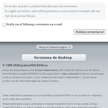
Încercăm să avem o politică liberală vizavi de comentarii.
Te rugăm să menții o atmosferă pozitivă și constructivă în mesajele tale sau
riști să ai accesul blocat.
Notify me of followup comments via e-mail
Publică comentariul
Mergi la începutul paginii
Versiunea de desktop
© 1388-2026 JudetulSUCEAVA.ro
Acest site este produsul unei
echipe independente
, fără implicații politice sau de natură
discriminatorie. JudetulSUCEAVA.ro face parte dintr-o
rețea națională
de site-uri de acest gen
și are ca obiectiv principal — prin colaborare sau studiu independent — promovarea
oricărui tip de informație legate de județul Suceava.
Toate materialele prezentate sunt proprietatea JudetulSUCEAVA.ro sau a autorilor respectivi,
acolo unde este specificat.
Responsabilitatea asupra conținutului mesajelor aparține celor ce le-au postat. Echipa
JudetulSUCEAVA.ro și site-ul prezent nu pot răspunde în cazul unor eventuale prejudicii