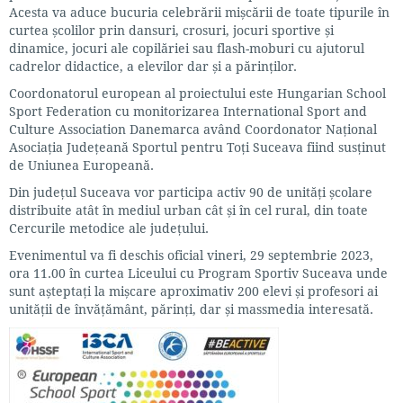
Acesta va aduce bucuria celebrării mișcării de toate tipurile în
curtea școlilor prin dansuri, crosuri, jocuri sportive și
dinamice, jocuri ale copilăriei sau flash-moburi cu ajutorul
cadrelor didactice, a elevilor dar și a părinților.
Coordonatorul european al proiectului este Hungarian School
Sport Federation cu monitorizarea International Sport and
Culture Association Danemarca având Coordonator Național
Asociația Județeană Sportul pentru Toți Suceava fiind susținut
de Uniunea Europeană.
Din județul Suceava vor participa activ 90 de unități școlare
distribuite atât în mediul urban cât și în cel rural, din toate
Cercurile metodice ale județului.
Evenimentul va fi deschis oficial vineri, 29 septembrie 2023,
ora 11.00 în curtea Liceului cu Program Sportiv Suceava unde
sunt așteptați la mișcare aproximativ 200 elevi și profesori ai
unității de învățământ, părinți, dar și massmedia interesată.