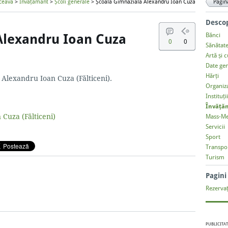
ceava
>
Învățământ
>
Școli generale
> Școala Gimnazială Alexandru Ioan Cuza
Pagin
Descop
Alexandru Ioan Cuza
Bănci
0
0
Sănătat
Artă și 
Date ge
Hărți
 Alexandru Ioan Cuza (Fălticeni).
Organiza
Instituți
Învăță
Mass-Me
Servicii
Sport
Transpo
Turism
Pagin
Rezervaț
PUBLICITAT