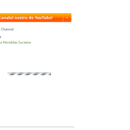
 canalul nostru de YouTube!
 Channel
E