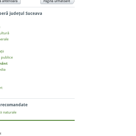
a anterioară
Pagina următoare
eră județul Suceava
e
cultură
nerale
ții
i publice
mânt
dia
rt
i recomandate
ii naturale
E