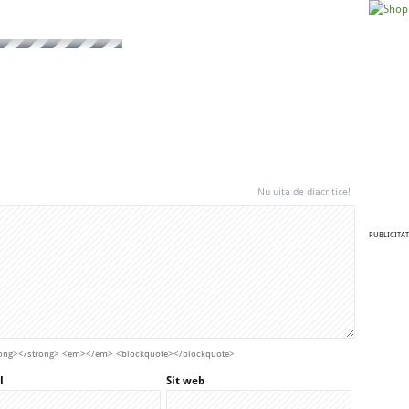
Nu uita de diacritice!
PUBLICITAT
strong></strong> <em></em> <blockquote></blockquote>
l
Sit web