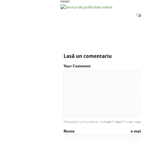
PROMO
Lasă un comentariu
Your Comment
Foloseşte cu încredere:
<a href="" title=""></a> <
Nume
e-mai