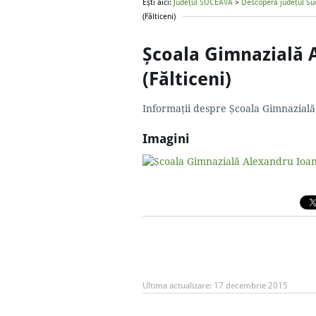
Ești aici:
Județul SUCEAVA
>
Descoperă județul Su
(Fălticeni)
Școala Gimnazială 
(Fălticeni)
Informații despre Școala Gimnazială
Imagini
Ultima actualizare:
17 decembrie 2015