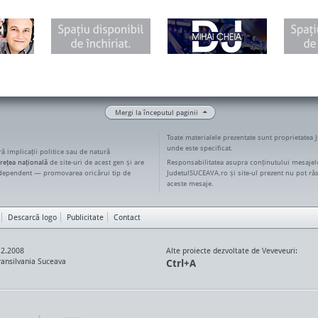
Mergi la începutul paginii
Toate materialele prezentate sunt proprietatea 
unde este specificat.
ără implicații politice sau de natură
rețea națională
de site-uri de acest gen și are
Responsabilitatea asupra conținutului mesajelo
ndependent — promovarea oricărui tip de
JudetulSUCEAVA.ro și site-ul prezent nu pot ră
aceste mesaje.
Descarcă logo
Publicitate
Contact
12.2008
Alte proiecte dezvoltate de Veveveuri:
ansilvania Suceava
Ctrl+A