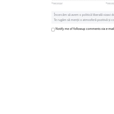
*necesar
*necesa
Încercăm să avem o politică liberală vizavi d
Te rugăm să menții o atmosferă pozitivă și con
Notify me of followup comments via e-mai