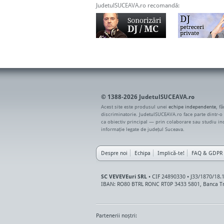
JudetulSUCEAVA.ro recomandă:
© 1388-2026 JudetulSUCEAVA.ro
Acest site este produsul unei
echipe independente
, f
discriminatorie. JudetulSUCEAVA.ro face parte dintr-o
ca obiectiv principal — prin colaborare sau studiu i
informație legate de județul Suceava.
Despre noi
Echipa
Implică-te!
FAQ & GDPR
SC VEVEVEuri SRL
• CIF 24890330 • J33/1870/18.
IBAN: RO80 BTRL RONC RT0P 3433 5801, Banca Tr
Partenerii noștri: