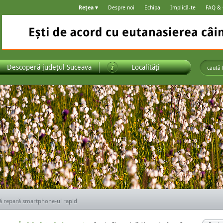
Rețea ▾
Despre noi
Echipa
Implică-te
FAQ &
Descoperă județul Suceava
Localități
ă alegi ușile pentru casa ta