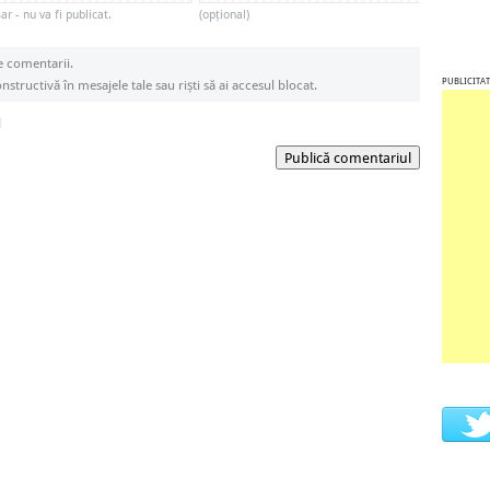
r - nu va fi publicat.
(opțional)
e comentarii.
PUBLICITAT
structivă în mesajele tale sau riști să ai accesul blocat.
l
Publică comentariul