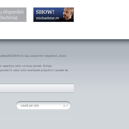
JudetulSUCEAVA.ro sau a autorilor respectivi, acolo
r aparține celor ce le-au postat. Echipa
spunde în cazul unor eventuale prejudicii cauzate de