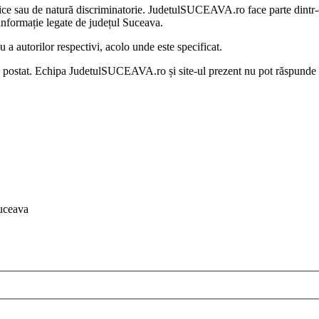
litice sau de natură discriminatorie. JudetulSUCEAVA.ro face parte dintr
nformație legate de județul Suceava.
 autorilor respectivi, acolo unde este specificat.
au postat. Echipa JudetulSUCEAVA.ro și site-ul prezent nu pot răspunde 
uceava