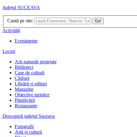
Județul SUCEAVA
Caută pe site:
Go!
Activități
Evenimente
Locuri
Arii naturale protejate
Biblioteci
Case de cultură
Cluburi
Librării și edituri
Magazine
Obiective turistice
Păstrăvării
Restaurante
Descoperă județul Suceava
Fotografii
Artă și cultură