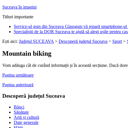
Suceava în imagini
Titluri importante
Service-ul gsm din Suceava Glassgsm vă repară smartphone-ul 
Specialiștii de la DOR Suceava te ajută să alegi ușile pentru cas
Ești aici:
Județul SUCEAVA
>
Descoperă județul Suceava
>
Sport
>
Mountain biking
Vom adăuga cât de curând informații și în această secțiune. Dacă doreșt
Pagina următoare
Pagina anterioară
Descoperă județul Suceava
Bănci
Sănătate
Artă și cultură
Date generale
Hărți