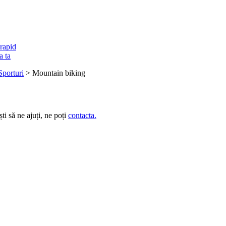
rapid
a ta
Sporturi
> Mountain biking
i să ne ajuți, ne poți
contacta.