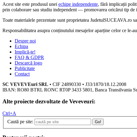
Acest site este produsul unei
echipe independente
, fără implicații po
prin colaborare sau studiu independent — promovarea oricărui tip de i
Toate materialele prezentate sunt proprietatea JudetulSUCEAVA.ro sau a
Responsabilitatea asupra conținutului mesajelor aparține celor ce le-
Despre noi
Echipa
Implică-te!
FAQ & GDPR
Descarcă logo
Publicitate
Contact
SC VEVEVEuri SRL
• CIF 24890330 • J33/1870/18.12.2008
IBAN: RO80 BTRL RONC RT0P 3433 5801, Banca Transilvania S
Alte proiecte dezvoltate de Veveveuri:
Ctrl+A
Caută pe site:
Go!