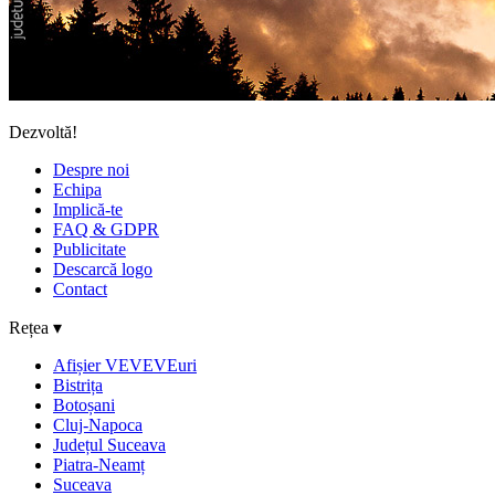
Dezvoltă!
Despre noi
Echipa
Implică-te
FAQ & GDPR
Publicitate
Descarcă logo
Contact
Rețea ▾
Afișier VEVEVEuri
Bistrița
Botoșani
Cluj-Napoca
Județul Suceava
Piatra-Neamț
Suceava