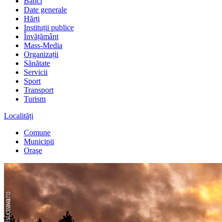
Bănci
Date generale
Hărți
Instituții publice
Învățământ
Mass-Media
Organizații
Sănătate
Servicii
Sport
Transport
Turism
Localități
Comune
Municipii
Oraşe