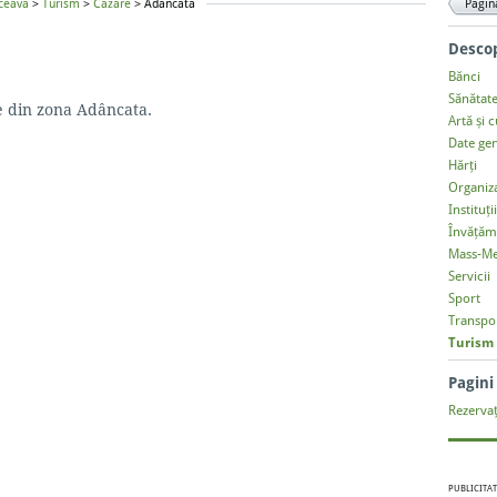
ceava
>
Turism
>
Cazare
> Adâncata
Pagin
Descop
Bănci
Sănătat
re din zona Adâncata.
Artă și 
Date ge
Hărți
Organiza
Instituți
Învățăm
Mass-Me
Servicii
Sport
Transpo
Turism
Pagin
Rezervaț
PUBLICITAT