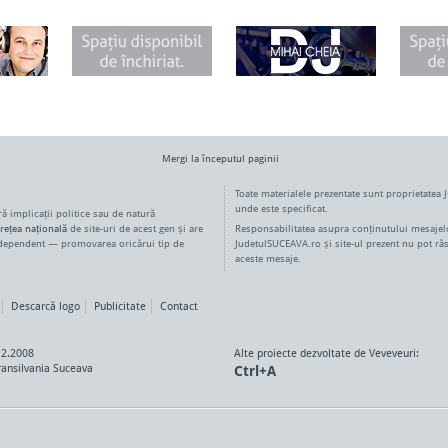
Mergi la începutul paginii
Toate materialele prezentate sunt proprietatea 
unde este specificat.
ără implicații politice sau de natură
rețea națională
de site-uri de acest gen și are
Responsabilitatea asupra conținutului mesajelo
ndependent — promovarea oricărui tip de
JudetulSUCEAVA.ro și site-ul prezent nu pot ră
aceste mesaje.
Descarcă logo
Publicitate
Contact
12.2008
Alte proiecte dezvoltate de Veveveuri:
ansilvania Suceava
Ctrl+A