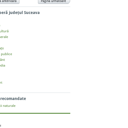
a anterioară
Pagina următoare
eră județul Suceava
e
cultură
nerale
ții
i publice
ânt
dia
rt
i recomandate
ii naturale
E