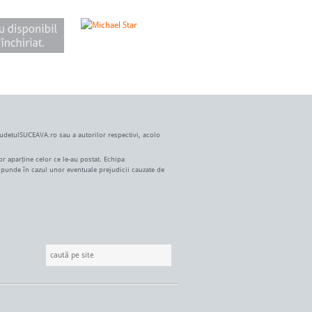
JudetulSUCEAVA.ro sau a autorilor respectivi, acolo
r aparține celor ce le-au postat. Echipa
spunde în cazul unor eventuale prejudicii cauzate de