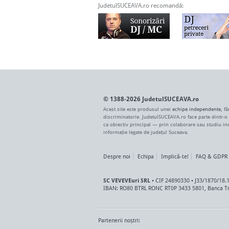
JudetulSUCEAVA.ro recomandă:
© 1388-2026 JudetulSUCEAVA.ro
Acest site este produsul unei
echipe independente
, f
discriminatorie. JudetulSUCEAVA.ro face parte dintr-o
ca obiectiv principal — prin colaborare sau studiu i
informație legate de județul Suceava.
Despre noi
Echipa
Implică-te!
FAQ & GDPR
SC VEVEVEuri SRL
• CIF 24890330 • J33/1870/18.
IBAN: RO80 BTRL RONC RT0P 3433 5801, Banca Tr
Partenerii noștri: