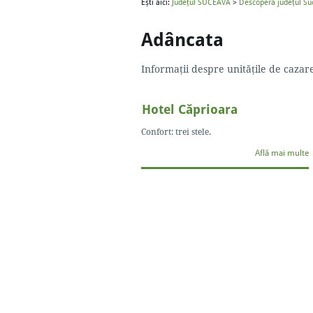
Ești aici:
Județul SUCEAVA
>
Descoperă județul Su
Adâncata
Informații despre unitățile de caza
Hotel Căprioara
Confort: trei stele.
Află mai multe