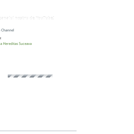
 canalul nostru de YouTube!
 Channel
E