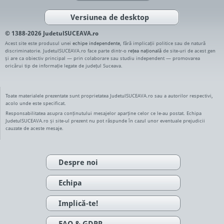
Versiunea de desktop
© 1388-2026 JudetulSUCEAVA.ro
Acest site este produsul unei
echipe independente
, fără implicații politice sau de natură
discriminatorie. JudetulSUCEAVA.ro face parte dintr-o
rețea națională
de site-uri de acest gen
și are ca obiectiv principal — prin colaborare sau studiu independent — promovarea
oricărui tip de informație legate de județul Suceava.
Toate materialele prezentate sunt proprietatea JudetulSUCEAVA.ro sau a autorilor respectivi,
acolo unde este specificat.
Responsabilitatea asupra conținutului mesajelor aparține celor ce le-au postat. Echipa
JudetulSUCEAVA.ro și site-ul prezent nu pot răspunde în cazul unor eventuale prejudicii
cauzate de aceste mesaje.
Despre noi
Echipa
Implică-te!
FAQ & GDPR