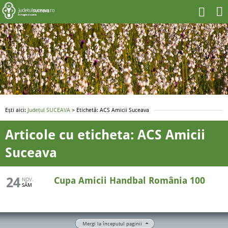
Ești aici:
Județul SUCEAVA
> Etichetă: ACS Amicii Suceava
Articole cu eticheta: ACS Amicii
Suceava
24
Cupa Amicii Handbal România 100
NOV.
SÂM
Mergi la începutul paginii