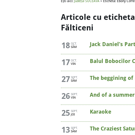
Ești aici:
Județul SUCEAVA
> Etichetă: Ebony Coffe
Articole cu etichet
Fălticeni
18
Jack Daniel’s Par
OCT.
SÂM
17
Balul Bobocilor C
OCT.
VIN
27
The beggining of
SEPT.
SÂM
26
And of a summer
SEPT.
VIN
25
Karaoke
SEPT.
JOI
13
The Craziest Sat
SEPT.
SÂM