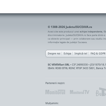
© 1388-2026 JudetulSUCEAVA.ro
Acest site este produsul unei
echipe independente
, f
discriminatorie. JudetulSUCEAVA.ro face parte dintr-o
ca obiectiv principal — prin colaborare sau studiu i
informație legate de județul Suceava.
Despre noi
Echipa
Implică-te!
FAQ & GDPR
SC VEVEVEuri SRL
• CIF 24890330 • J33/1870/18.
IBAN: RO80 BTRL RONC RT0P 3433 5801, Banca Tr
Partenerii noștri:
Mulțumim: