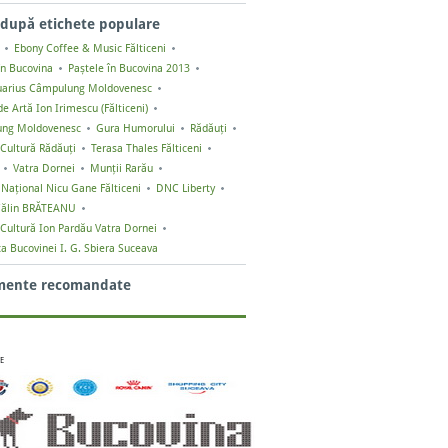
după etichete populare
Ebony Coffee & Music Fălticeni
în Bucovina
Paștele în Bucovina 2013
uarius Câmpulung Moldovenesc
e Artă Ion Irimescu (Fălticeni)
ng Moldovenesc
Gura Humorului
Rădăuți
Cultură Rădăuți
Terasa Thales Fălticeni
Vatra Dornei
Munții Rarău
 Naţional Nicu Gane Fălticeni
DNC Liberty
ălin BRĂTEANU
Cultură Ion Pardău Vatra Dornei
ca Bucovinei I. G. Sbiera Suceava
mente recomandate
E