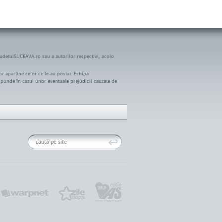
JudetulSUCEAVA.ro sau a autorilor respectivi, acolo
r aparține celor ce le-au postat. Echipa
spunde în cazul unor eventuale prejudicii cauzate de