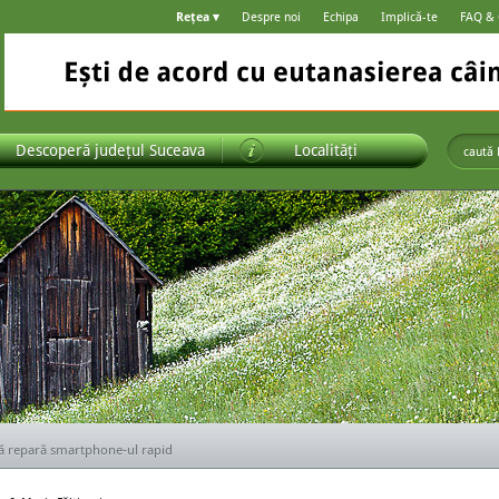
Rețea ▾
Despre noi
Echipa
Implică-te
FAQ &
Descoperă județul Suceava
Localități
ă alegi ușile pentru casa ta