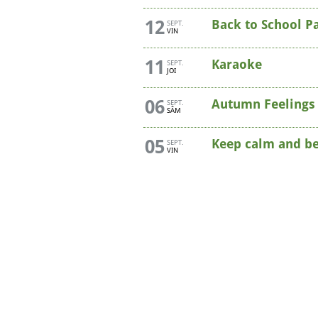
12
Back to School P
SEPT.
VIN
11
Karaoke
SEPT.
JOI
06
Autumn Feelings
SEPT.
SÂM
05
Keep calm and be
SEPT.
VIN