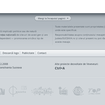
Mergi la începutul paginii
Toate materialele prezentate sunt proprietatea 
unde este specificat.
ără implicații politice sau de natură
rețea națională
de site-uri de acest gen și are
Responsabilitatea asupra conținutului mesajelo
ndependent — promovarea oricărui tip de
JudetulSUCEAVA.ro și site-ul prezent nu pot ră
aceste mesaje.
Descarcă logo
Publicitate
Contact
12.2008
Alte proiecte dezvoltate de Veveveuri:
ansilvania Suceava
Ctrl+A