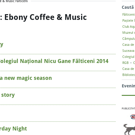
e & Music Fălticeni
Caută 
a: Ebony Coffee & Music
Fălticeni
Paștele 
Club Aq
Muzeul d
Câmpulu
ty
Casa de 
Suceava
Colegiul
olegiul Național Nicu Gane Fălticeni 2014
RGB
C
Casa de 
Bibliote
 a new magic season
Eveni
 story
PUBLICITAT
urday Night