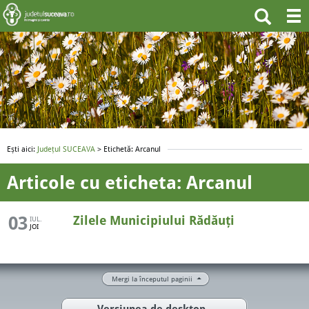
Ești aici:
Județul SUCEAVA
> Etichetă: Arcanul
Articole cu eticheta: Arcanul
03
Zilele Municipiului Rădăuți
IUL.
JOI
Mergi la începutul paginii
Versiunea de desktop