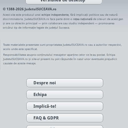
© 1388-2026 JudetulSUCEAVA.ro
Acest site este produsul unei
echipe independente
, fără implicații politice sau de natură
discriminatorie. JudetulSUCEAVA.ro face parte dintr-o
rețea națională
de site-uri de acest gen
și are ca obiectiv principal — prin colaborare sau studiu independent — promovarea
oricărui tip de informație legate de județul Suceava.
Toate materialele prezentate sunt proprietatea JudetulSUCEAVA.ro sau a autorilor respectivi,
acolo unde este specificat.
Responsabilitatea asupra conținutului mesajelor aparține celor ce le-au postat. Echipa
JudetulSUCEAVA.ro și site-ul prezent nu pot răspunde în cazul unor eventuale prejudicii
cauzate de aceste mesaje.
Despre noi
Echipa
Implică-te!
FAQ & GDPR