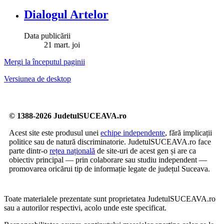
Dialogul Artelor
Data publicării
21
mart.
joi
Mergi la începutul paginii
Versiunea de desktop
© 1388-2026 JudetulSUCEAVA.ro
Acest site este produsul unei
echipe independente
, fără implicații
politice sau de natură discriminatorie. JudetulSUCEAVA.ro face
parte dintr-o
rețea națională
de site-uri de acest gen și are ca
obiectiv principal — prin colaborare sau studiu independent —
promovarea oricărui tip de informație legate de județul Suceava.
Toate materialele prezentate sunt proprietatea JudetulSUCEAVA.ro
sau a autorilor respectivi, acolo unde este specificat.