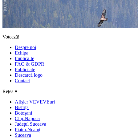
Votează!
Despre noi
Echipa
Implică-te
FAQ & GDPR
Publicitate
Descarcă logo
Contact
Rețea ▾
Afișier VEVEVEuri
Bistrița
Botoșani
Cluj-Napoca
Județul Suceava
Piatra-Neamț
Suceava