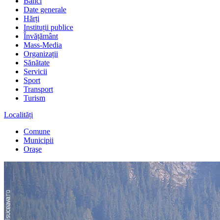
Bănci
Date generale
Hărți
Instituții publice
Învățământ
Mass-Media
Organizații
Sănătate
Servicii
Sport
Transport
Turism
Localități
Comune
Municipii
Oraşe