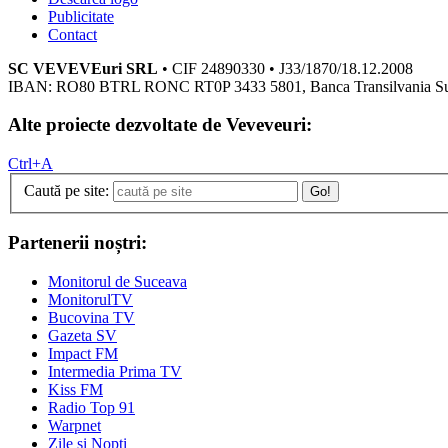
Publicitate
Contact
SC VEVEVEuri SRL
• CIF 24890330 • J33/1870/18.12.2008
IBAN: RO80 BTRL RONC RT0P 3433 5801, Banca Transilvania S
Alte proiecte dezvoltate de Veveveuri:
Ctrl+A
Caută pe site:
Go!
Partenerii noștri:
Monitorul de Suceava
MonitorulTV
Bucovina TV
Gazeta SV
Impact FM
Intermedia Prima TV
Kiss FM
Radio Top 91
Warpnet
Zile și Nopți