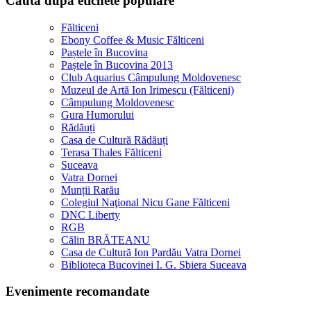
Caută după etichete populare
Fălticeni
Ebony Coffee & Music Fălticeni
Paștele în Bucovina
Paștele în Bucovina 2013
Club Aquarius Câmpulung Moldovenesc
Muzeul de Artă Ion Irimescu (Fălticeni)
Câmpulung Moldovenesc
Gura Humorului
Rădăuți
Casa de Cultură Rădăuți
Terasa Thales Fălticeni
Suceava
Vatra Dornei
Munții Rarău
Colegiul Naţional Nicu Gane Fălticeni
DNC Liberty
RGB
Călin BRĂTEANU
Casa de Cultură Ion Pardău Vatra Dornei
Biblioteca Bucovinei I. G. Sbiera Suceava
Evenimente recomandate