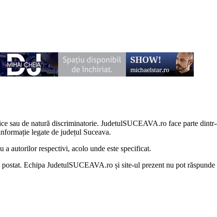
litice sau de natură discriminatorie. JudetulSUCEAVA.ro face parte dintr
nformație legate de județul Suceava.
 autorilor respectivi, acolo unde este specificat.
au postat. Echipa JudetulSUCEAVA.ro și site-ul prezent nu pot răspunde 