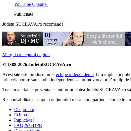
YouTube Channel
Publicitate
JudetulSUCEAVA.ro recomandă:
Mergi la începutul paginii
© 1388-2026 JudetulSUCEAVA.ro
Acest site este produsul unei
echipe independente
, fără implicații po
prin colaborare sau studiu independent — promovarea oricărui tip de i
Toate materialele prezentate sunt proprietatea JudetulSUCEAVA.ro sau a
Responsabilitatea asupra conținutului mesajelor aparține celor ce le-
Despre noi
Echipa
Implică-te!
FAQ & GDPR
Descarcă logo