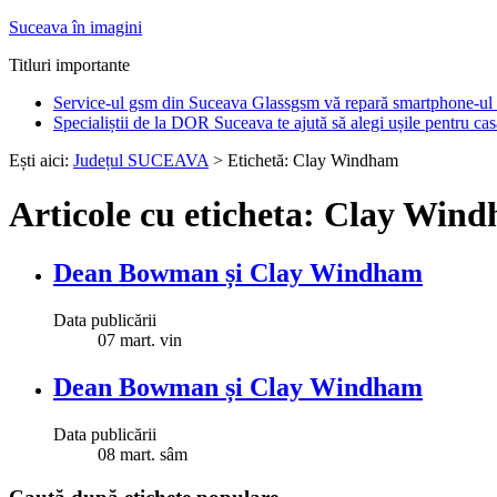
Suceava în imagini
Titluri importante
Service-ul gsm din Suceava Glassgsm vă repară smartphone-ul 
Specialiștii de la DOR Suceava te ajută să alegi ușile pentru cas
Ești aici:
Județul SUCEAVA
> Etichetă: Clay Windham
Articole cu eticheta: Clay Win
Dean Bowman și Clay Windham
Data publicării
07
mart.
vin
Dean Bowman și Clay Windham
Data publicării
08
mart.
sâm