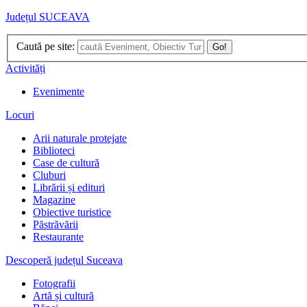
Județul SUCEAVA
Caută pe site:
Go!
Activități
Evenimente
Locuri
Arii naturale protejate
Biblioteci
Case de cultură
Cluburi
Librării și edituri
Magazine
Obiective turistice
Păstrăvării
Restaurante
Descoperă județul Suceava
Fotografii
Artă și cultură