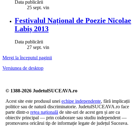
Data publicării
25
sept.
vin
Festivalul Național de Poezie Nicolae
Labiș 2013
Data publicării
27
sept.
vin
Mergi la începutul paginii
Versiunea de desktop
© 1388-2026 JudetulSUCEAVA.ro
Acest site este produsul unei
echipe independente
, fără implicații
politice sau de natură discriminatorie. JudetulSUCEAVA.ro face
parte dintr-o
rețea națională
de site-uri de acest gen și are ca
obiectiv principal — prin colaborare sau studiu independent —
promovarea oricărui tip de informație legate de județul Suceava.