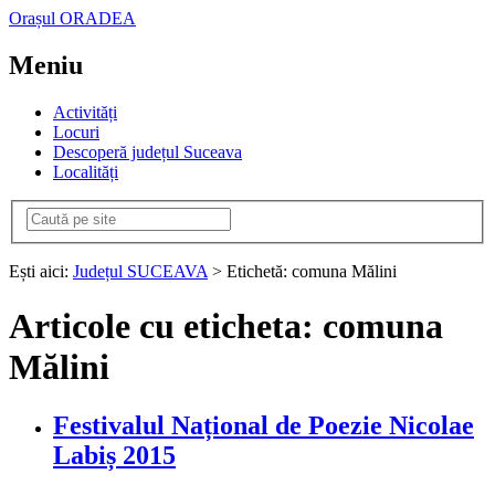
Orașul ORADEA
Meniu
Activități
Locuri
Descoperă județul Suceava
Localități
Ești aici:
Județul SUCEAVA
> Etichetă: comuna Mălini
Articole cu eticheta: comuna
Mălini
Festivalul Național de Poezie Nicolae
Labiș 2015