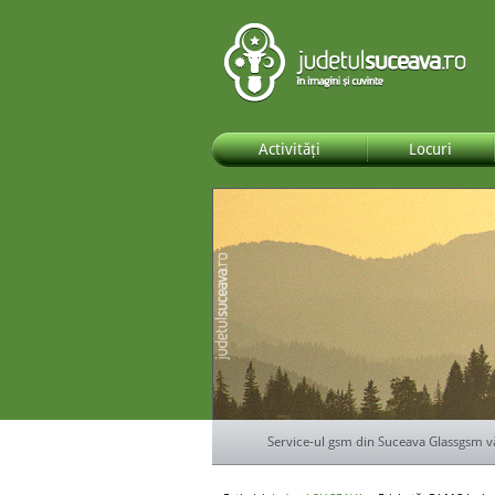
Activități
Locuri
Service-ul gsm din Suceava Glassgsm v