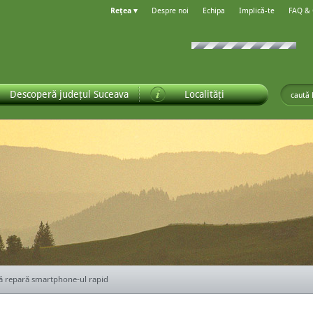
Rețea ▾
Despre noi
Echipa
Implică-te
FAQ &
Descoperă județul Suceava
Localități
ă repară smartphone-ul rapid