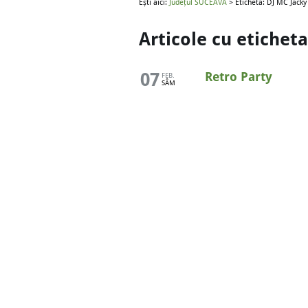
Ești aici:
Județul SUCEAVA
> Etichetă: DJ MC Jacky
Articole cu etichet
07
Retro Party
FEB.
SÂM