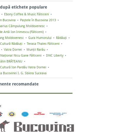
după etichete populare
Ebony Coffee & Music Fălticeni
în Bucovina
Paștele în Bucovina 2013
uarius Câmpulung Moldovenesc
e Artă Ion Irimescu (Fălticeni)
ng Moldovenesc
Gura Humorului
Rădăuți
Cultură Rădăuți
Terasa Thales Fălticeni
Vatra Dornei
Munții Rarău
 Naţional Nicu Gane Fălticeni
DNC Liberty
ălin BRĂTEANU
Cultură Ion Pardău Vatra Dornei
ca Bucovinei I. G. Sbiera Suceava
mente recomandate
E