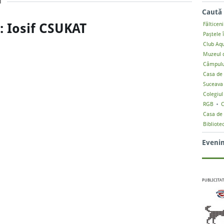
T
Caută 
a: Iosif CSUKAT
Fălticeni
Paștele 
Club Aq
Muzeul d
Câmpulu
Casa de 
Suceava
Colegiul
RGB
C
Casa de 
Bibliote
Eveni
PUBLICITAT