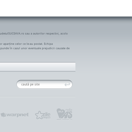
JudetulSUCEAVA.ro sau a autorilor respectivi, acolo
r aparține celor ce le-au postat. Echipa
spunde în cazul unor eventuale prejudicii cauzate de