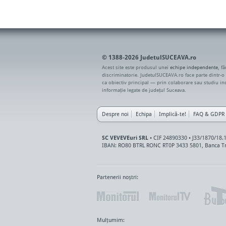
© 1388-2026 JudetulSUCEAVA.ro
Acest site este produsul unei
echipe independente
, f
discriminatorie. JudetulSUCEAVA.ro face parte dintr-o
ca obiectiv principal — prin colaborare sau studiu i
informație legate de județul Suceava.
Despre noi
Echipa
Implică-te!
FAQ & GDPR
SC VEVEVEuri SRL
• CIF 24890330 • J33/1870/18.
IBAN: RO80 BTRL RONC RT0P 3433 5801, Banca Tr
Partenerii noștri:
Mulțumim: