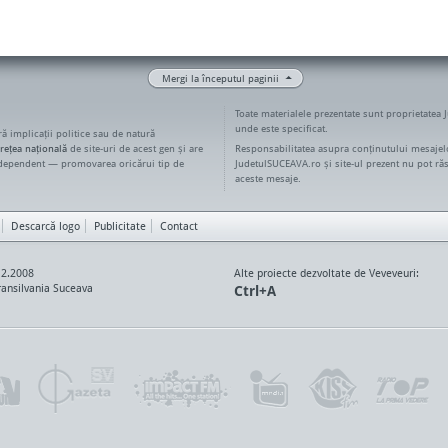
Mergi la începutul paginii
Toate materialele prezentate sunt proprietatea 
unde este specificat.
ără implicații politice sau de natură
rețea națională
de site-uri de acest gen și are
Responsabilitatea asupra conținutului mesajelo
ndependent — promovarea oricărui tip de
JudetulSUCEAVA.ro și site-ul prezent nu pot ră
aceste mesaje.
Descarcă logo
Publicitate
Contact
12.2008
Alte proiecte dezvoltate de Veveveuri:
ansilvania Suceava
Ctrl+A