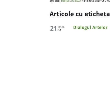
Ești aici:
Județul SUCEAVA
> Etichetă: Iosif CSUKA
Articole cu etichet
21
Dialogul Artelor
MART.
JOI