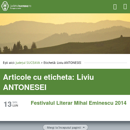
Ești aici:
Județul SUCEAVA
> Etichetă: Liviu ANTONESEI
Articole cu eticheta: Liviu
ANTONESEI
13
Festivalul Literar Mihai Eminescu 2014
IAN.
LUN
Mergi la începutul paginii