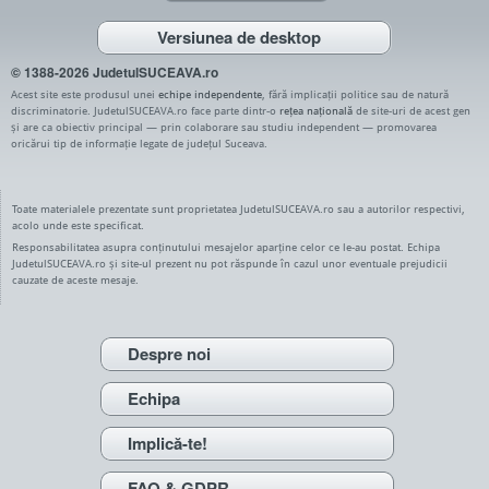
Versiunea de desktop
© 1388-2026 JudetulSUCEAVA.ro
Acest site este produsul unei
echipe independente
, fără implicații politice sau de natură
discriminatorie. JudetulSUCEAVA.ro face parte dintr-o
rețea națională
de site-uri de acest gen
și are ca obiectiv principal — prin colaborare sau studiu independent — promovarea
oricărui tip de informație legate de județul Suceava.
Toate materialele prezentate sunt proprietatea JudetulSUCEAVA.ro sau a autorilor respectivi,
acolo unde este specificat.
Responsabilitatea asupra conținutului mesajelor aparține celor ce le-au postat. Echipa
JudetulSUCEAVA.ro și site-ul prezent nu pot răspunde în cazul unor eventuale prejudicii
cauzate de aceste mesaje.
Despre noi
Echipa
Implică-te!
FAQ & GDPR