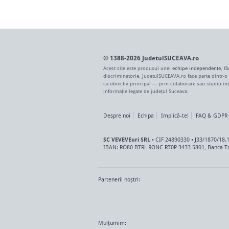
© 1388-2026 JudetulSUCEAVA.ro
Acest site este produsul unei
echipe independente
, f
discriminatorie. JudetulSUCEAVA.ro face parte dintr-o
ca obiectiv principal — prin colaborare sau studiu i
informație legate de județul Suceava.
Despre noi
Echipa
Implică-te!
FAQ & GDPR
SC VEVEVEuri SRL
• CIF 24890330 • J33/1870/18.
IBAN: RO80 BTRL RONC RT0P 3433 5801, Banca Tr
Partenerii noștri:
Mulțumim: