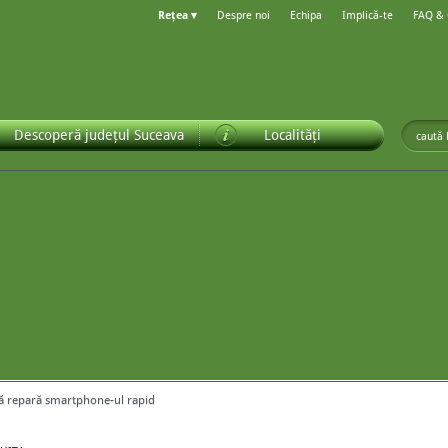
Rețea ▾
Despre noi
Echipa
Implică-te
FAQ &
Descoperă județul Suceava
Localități
ă repară smartphone-ul rapid