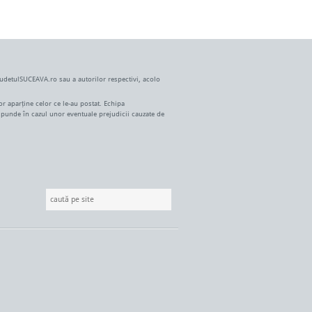
JudetulSUCEAVA.ro sau a autorilor respectivi, acolo
r aparține celor ce le-au postat. Echipa
spunde în cazul unor eventuale prejudicii cauzate de