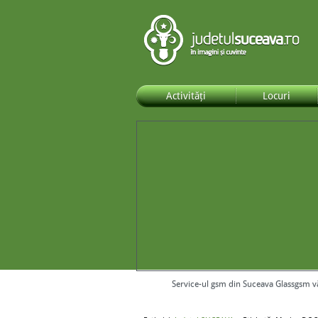
Activități
Locuri
Service-ul gsm din Suceava Glassgsm v