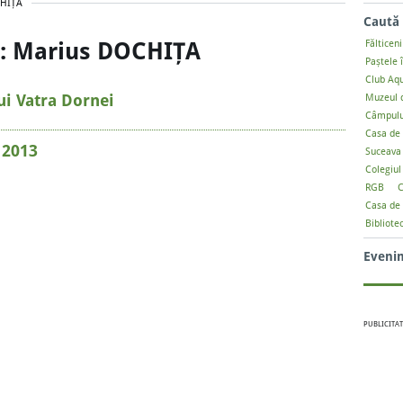
CHIȚA
Caută 
ta: Marius DOCHIȚA
Fălticeni
Paștele 
Club Aq
ui Vatra Dornei
Muzeul d
Câmpulu
Casa de 
 2013
Suceava
Colegiul
RGB
C
Casa de 
Bibliote
Eveni
PUBLICITAT