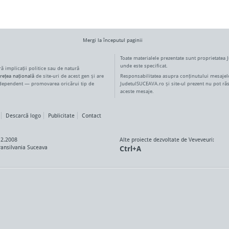
Mergi la începutul paginii
Toate materialele prezentate sunt proprietatea 
unde este specificat.
ără implicații politice sau de natură
rețea națională
de site-uri de acest gen și are
Responsabilitatea asupra conținutului mesajelo
ndependent — promovarea oricărui tip de
JudetulSUCEAVA.ro și site-ul prezent nu pot ră
aceste mesaje.
Descarcă logo
Publicitate
Contact
12.2008
Alte proiecte dezvoltate de Veveveuri:
ansilvania Suceava
Ctrl+A