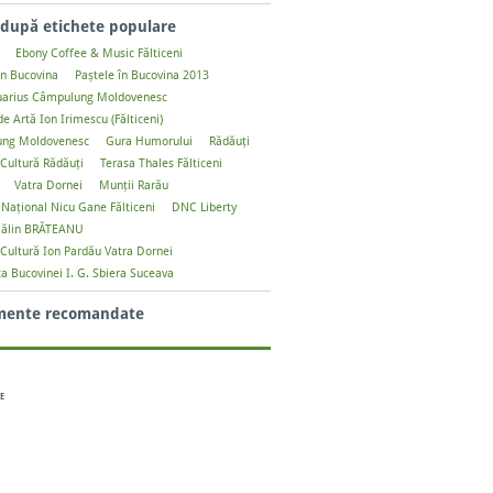
după etichete populare
Ebony Coffee & Music Fălticeni
în Bucovina
Paștele în Bucovina 2013
uarius Câmpulung Moldovenesc
e Artă Ion Irimescu (Fălticeni)
ng Moldovenesc
Gura Humorului
Rădăuți
Cultură Rădăuți
Terasa Thales Fălticeni
Vatra Dornei
Munții Rarău
 Naţional Nicu Gane Fălticeni
DNC Liberty
ălin BRĂTEANU
Cultură Ion Pardău Vatra Dornei
ca Bucovinei I. G. Sbiera Suceava
mente recomandate
E