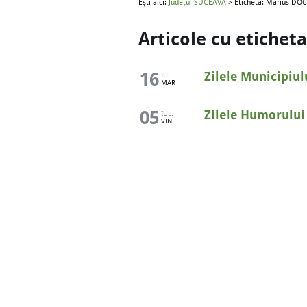
Ești aici:
Județul SUCEAVA
> Etichetă: Marius DO
Articole cu etiche
16
Zilele Municipiul
IUL.
MAR
05
Zilele Humorului
IUL.
VIN