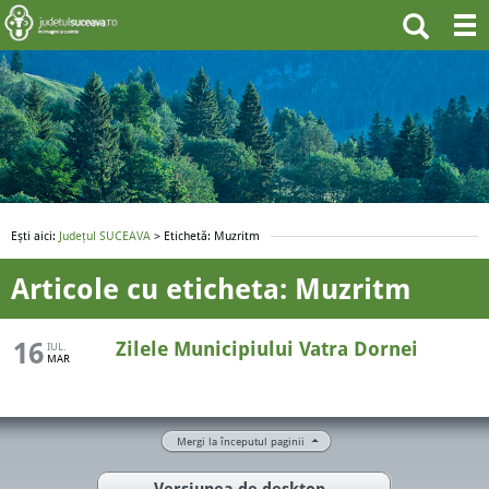
Ești aici:
Județul SUCEAVA
> Etichetă: Muzritm
Articole cu eticheta: Muzritm
16
Zilele Municipiului Vatra Dornei
IUL.
MAR
Mergi la începutul paginii
Versiunea de desktop