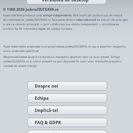
© 1388-2026 JudetulSUCEAVA.ro
Acest site este produsul unei
echipe independente
, fără implicații politice sau de natură
discriminatorie. JudetulSUCEAVA.ro face parte dintr-o
rețea națională
de site-uri de acest gen
și are ca obiectiv principal — prin colaborare sau studiu independent — promovarea
oricărui tip de informație legate de județul Suceava.
Toate materialele prezentate sunt proprietatea JudetulSUCEAVA.ro sau a autorilor respectivi,
acolo unde este specificat.
Responsabilitatea asupra conținutului mesajelor aparține celor ce le-au postat. Echipa
JudetulSUCEAVA.ro și site-ul prezent nu pot răspunde în cazul unor eventuale prejudicii
cauzate de aceste mesaje.
Despre noi
Echipa
Implică-te!
FAQ & GDPR