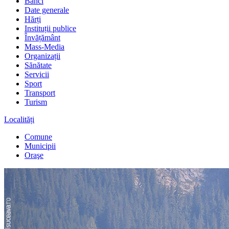
Bănci
Date generale
Hărți
Instituții publice
Învățământ
Mass-Media
Organizații
Sănătate
Servicii
Sport
Transport
Turism
Localități
Comune
Municipii
Oraşe