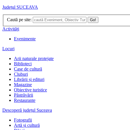
Județul SUCEAVA
Caută pe site:
Go!
Activități
Evenimente
Locuri
Arii naturale protejate
Biblioteci
Case de cultură
Cluburi
Librării și edituri
Magazine
Obiective turistice
Păstrăvării
Restaurante
Descoperă județul Suceava
Fotografii
Artă și cultură