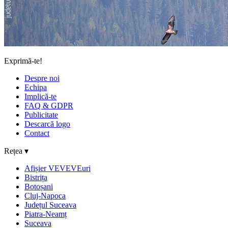
Exprimă-te!
Despre noi
Echipa
Implică-te
FAQ & GDPR
Publicitate
Descarcă logo
Contact
Rețea ▾
Afișier VEVEVEuri
Bistrița
Botoșani
Cluj-Napoca
Județul Suceava
Piatra-Neamț
Suceava