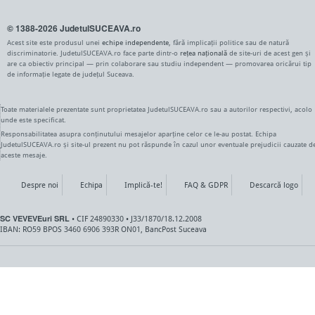
© 1388-2026 JudetulSUCEAVA.ro
Acest site este produsul unei
echipe independente
, fără implicații politice sau de natură
discriminatorie. JudetulSUCEAVA.ro face parte dintr-o
rețea națională
de site-uri de acest gen și
are ca obiectiv principal — prin colaborare sau studiu independent — promovarea oricărui tip
de informație legate de județul Suceava.
Toate materialele prezentate sunt proprietatea JudetulSUCEAVA.ro sau a autorilor respectivi, acolo
unde este specificat.
Responsabilitatea asupra conținutului mesajelor aparține celor ce le-au postat. Echipa
JudetulSUCEAVA.ro și site-ul prezent nu pot răspunde în cazul unor eventuale prejudicii cauzate d
aceste mesaje.
Despre noi
Echipa
Implică-te!
FAQ & GDPR
Descarcă logo
SC VEVEVEuri SRL
• CIF 24890330 • J33/1870/18.12.2008
IBAN: RO59 BPOS 3460 6906 393R ON01, BancPost Suceava