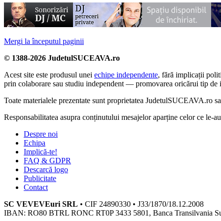
Mergi la începutul paginii
© 1388-2026 JudetulSUCEAVA.ro
Acest site este produsul unei
echipe independente
, fără implicații po
prin colaborare sau studiu independent — promovarea oricărui tip de i
Toate materialele prezentate sunt proprietatea JudetulSUCEAVA.ro sau a
Responsabilitatea asupra conținutului mesajelor aparține celor ce le-
Despre noi
Echipa
Implică-te!
FAQ & GDPR
Descarcă logo
Publicitate
Contact
SC VEVEVEuri SRL
• CIF 24890330 • J33/1870/18.12.2008
IBAN: RO80 BTRL RONC RT0P 3433 5801, Banca Transilvania S