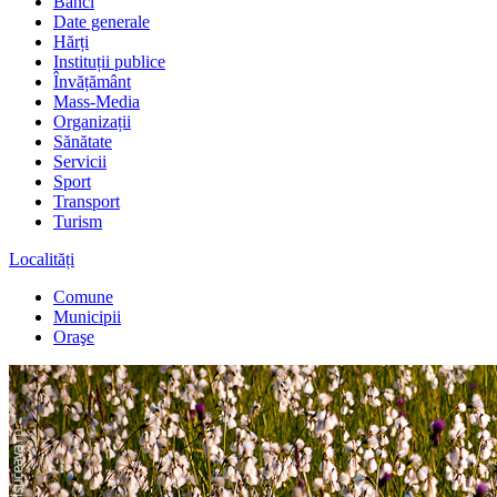
Bănci
Date generale
Hărți
Instituții publice
Învățământ
Mass-Media
Organizații
Sănătate
Servicii
Sport
Transport
Turism
Localități
Comune
Municipii
Oraşe