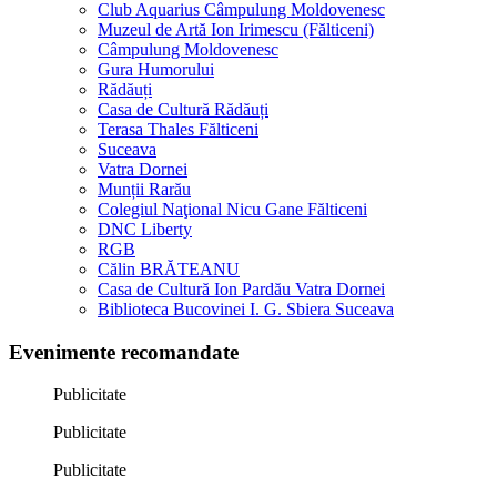
Club Aquarius Câmpulung Moldovenesc
Muzeul de Artă Ion Irimescu (Fălticeni)
Câmpulung Moldovenesc
Gura Humorului
Rădăuți
Casa de Cultură Rădăuți
Terasa Thales Fălticeni
Suceava
Vatra Dornei
Munții Rarău
Colegiul Naţional Nicu Gane Fălticeni
DNC Liberty
RGB
Călin BRĂTEANU
Casa de Cultură Ion Pardău Vatra Dornei
Biblioteca Bucovinei I. G. Sbiera Suceava
Evenimente recomandate
Publicitate
Publicitate
Publicitate