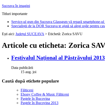
Suceava în imagini
Titluri importante
Service-ul gsm din Suceava Glassgsm vă repară smartphone-ul 
Specialiștii de la DOR Suceava te ajută să alegi ușile pentru cas
Ești aici:
Județul SUCEAVA
> Etichetă: Zorica SAVU
Articole cu eticheta: Zorica SA
Festivalul Național al Păstrăvului 2013
Data publicării
15
aug.
joi
Caută după etichete populare
Fălticeni
Ebony Coffee & Music Fălticeni
Paștele în Bucovina
Paștele în Bucovina 2013