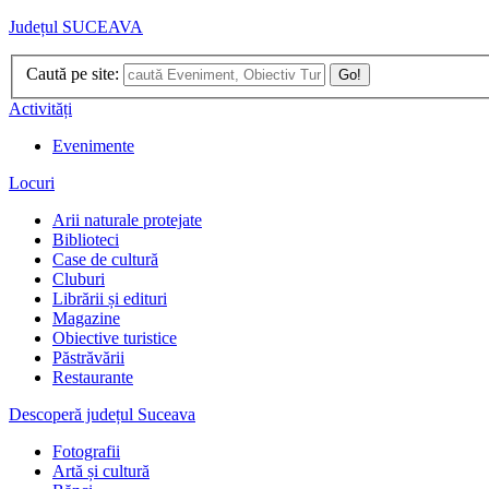
Județul SUCEAVA
Caută pe site:
Go!
Activități
Evenimente
Locuri
Arii naturale protejate
Biblioteci
Case de cultură
Cluburi
Librării și edituri
Magazine
Obiective turistice
Păstrăvării
Restaurante
Descoperă județul Suceava
Fotografii
Artă și cultură