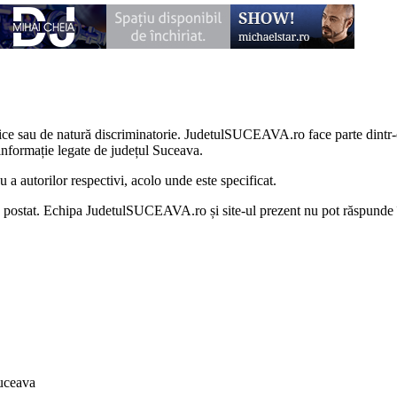
litice sau de natură discriminatorie. JudetulSUCEAVA.ro face parte dintr
nformație legate de județul Suceava.
 autorilor respectivi, acolo unde este specificat.
au postat. Echipa JudetulSUCEAVA.ro și site-ul prezent nu pot răspunde 
uceava