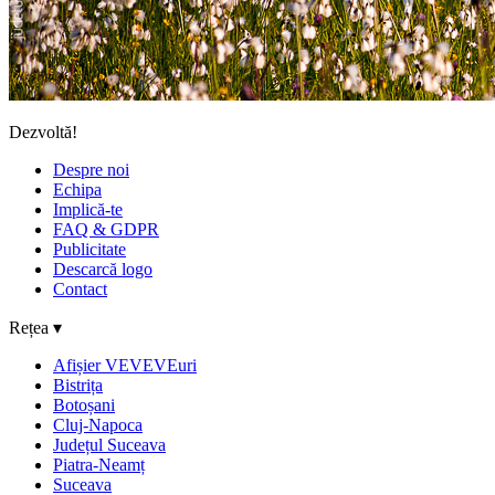
Dezvoltă!
Despre noi
Echipa
Implică-te
FAQ & GDPR
Publicitate
Descarcă logo
Contact
Rețea ▾
Afișier VEVEVEuri
Bistrița
Botoșani
Cluj-Napoca
Județul Suceava
Piatra-Neamț
Suceava