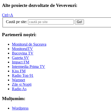
Alte proiecte dezvoltate de Veveveuri:
Ctrl+A
Caută pe site:
Go!
Partenerii noștri:
Monitorul de Suceava
MonitorulTV
Bucovina TV
Gazeta SV
Impact FM
Intermedia Prima TV
Kiss FM
Radio Top 91
Warpnet
Zile și Nopți
Radio As
Mulțumim:
Wordpress