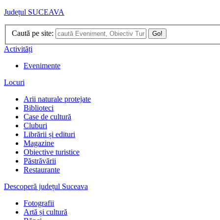
Județul SUCEAVA
Caută pe site:
Go!
Activități
Evenimente
Locuri
Arii naturale protejate
Biblioteci
Case de cultură
Cluburi
Librării și edituri
Magazine
Obiective turistice
Păstrăvării
Restaurante
Descoperă județul Suceava
Fotografii
Artă și cultură