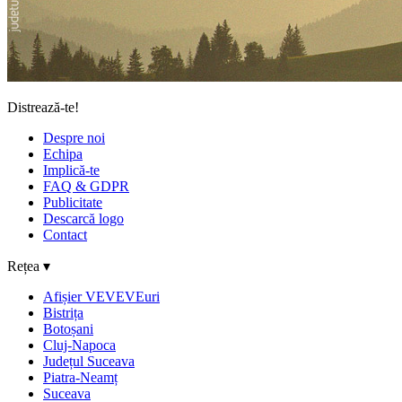
Distrează-te!
Despre noi
Echipa
Implică-te
FAQ & GDPR
Publicitate
Descarcă logo
Contact
Rețea ▾
Afișier VEVEVEuri
Bistrița
Botoșani
Cluj-Napoca
Județul Suceava
Piatra-Neamț
Suceava