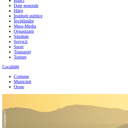
Bănci
Date generale
Hărți
Instituții publice
Învățământ
Mass-Media
Organizații
Sănătate
Servicii
Sport
Transport
Turism
Localități
Comune
Municipii
Oraşe