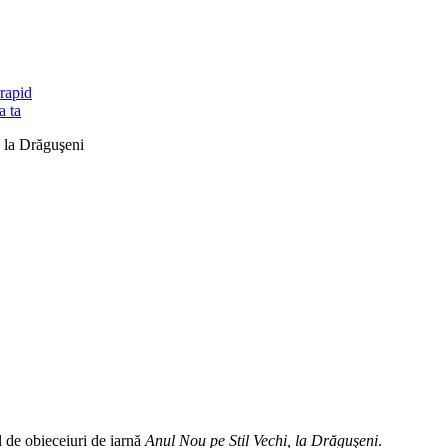
rapid
a ta
 la Drăguşeni
l de obieceiuri de iarnă
Anul Nou pe Stil Vechi, la Drăguşeni
.