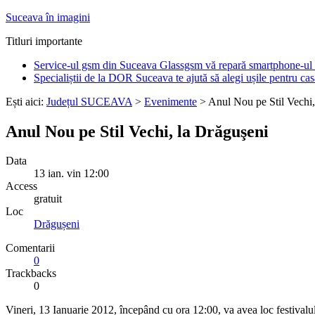
Suceava în imagini
Titluri importante
Service-ul gsm din Suceava Glassgsm vă repară smartphone-ul 
Specialiștii de la DOR Suceava te ajută să alegi ușile pentru cas
Ești aici:
Județul SUCEAVA
>
Evenimente
> Anul Nou pe Stil Vechi,
Anul Nou pe Stil Vechi, la Drăguşeni
Data
13
ian.
vin
12:00
Access
gratuit
Loc
Drăgușeni
Comentarii
0
Trackbacks
0
Vineri, 13 Ianuarie 2012, începând cu ora 12:00, va avea loc festivalu