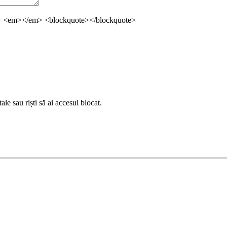
ng> <em></em> <blockquote></blockquote>
le sau riști să ai accesul blocat.