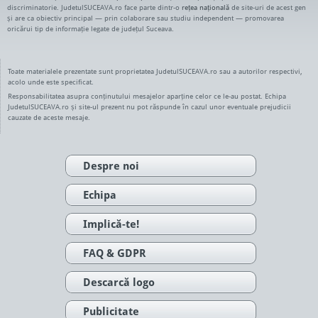
discriminatorie. JudetulSUCEAVA.ro face parte dintr-o
rețea națională
de site-uri de acest gen
și are ca obiectiv principal — prin colaborare sau studiu independent — promovarea
oricărui tip de informație legate de județul Suceava.
Toate materialele prezentate sunt proprietatea JudetulSUCEAVA.ro sau a autorilor respectivi,
acolo unde este specificat.
Responsabilitatea asupra conținutului mesajelor aparține celor ce le-au postat. Echipa
JudetulSUCEAVA.ro și site-ul prezent nu pot răspunde în cazul unor eventuale prejudicii
cauzate de aceste mesaje.
Despre noi
Echipa
Implică-te!
FAQ & GDPR
Descarcă logo
Publicitate