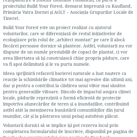
proiectului Build Your Forest, demarat împreună cu Kaufland,
Primăria Vatra Dornei și AGLT – Asociația Grupurilor Locale de
Tineret.
Build Your Forest este un proiect realizat cu ajutorul
voluntarilor, care se diferențiază de restul inițiativelor de
ecologizare prin rolul de „arhitect montan” pe care îl alocă
fiecărei persoane dornice să planteze. Astfel, voluntarii nu vor
dispune de un număr prestabilit de copaci de plantat, ci vor
avea libertatea să își construiască chiar propria pădure, care
va fi apoi delimitată și le va purta numele.
Ideea sprijinirii refacerii barierei naturale a luat naștere ca
reacție la schimbările climatice tot mai agresive din ultimii ani,
dar și pentru a contribui la clădirea unui viitor mai sănătos
pentru generațiile viitoare. Dincolo de impactul asupra climei
locale, pădurile reprezintă o formă eficientă de protecție
împotriva alunecărilor de teren și a inundațiilor, contribuind
astfel atât la menținerea bunăstării comunităților din jurul
munților, cât și la păstrarea unui peisaj autohton plăcut.
Voluntarii dornici să se implice își pot rezerva locul prin
completarea formularului de înscriere, disponibil pe pagina de