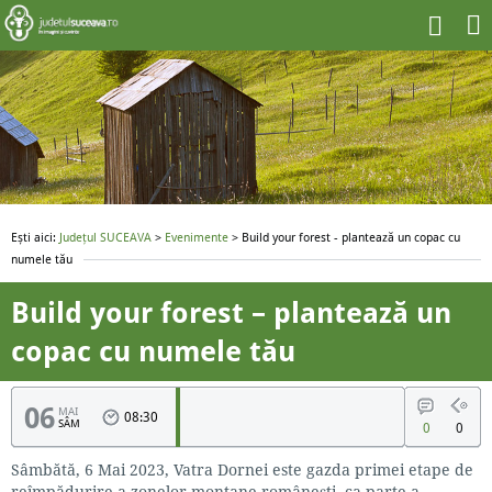
Ești aici:
Județul SUCEAVA
>
Evenimente
> Build your forest - plantează un copac cu
numele tău
Build your forest – plantează un
copac cu numele tău
06
MAI
08:30
SÂM
0
0
Sâmbătă, 6 Mai 2023, Vatra Dornei este gazda primei etape de
reîmpădurire a zonelor montane românești, ca parte a