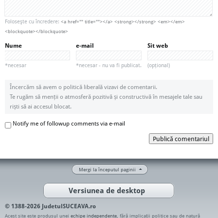
Foloseşte cu încredere:
<a href="" title=""></a> <strong></strong> <em></em>
<blockquote></blockquote>
Nume
e-mail
Sit web
*necesar
*necesar - nu va fi publicat.
(opțional)
Încercăm să avem o politică liberală vizavi de comentarii.
Te rugăm să menții o atmosferă pozitivă și constructivă în mesajele tale sau
riști să ai accesul blocat.
Notify me of followup comments via e-mail
Publică comentariul
Mergi la începutul paginii
Versiunea de desktop
© 1388-2026 JudetulSUCEAVA.ro
Acest site este produsul unei
echipe independente
, fără implicații politice sau de natură