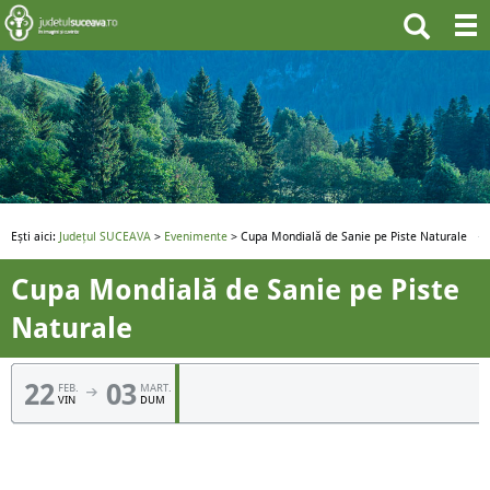
Ești aici:
Județul SUCEAVA
>
Evenimente
> Cupa Mondială de Sanie pe Piste Naturale
Cupa Mondială de Sanie pe Piste
Naturale
22
03
FEB.
MART.
VIN
DUM