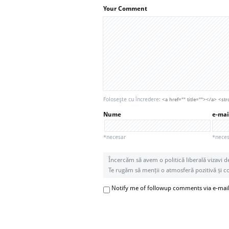
Your Comment
Foloseşte cu încredere:
<a href="" title=""></a> <
Nume
e-mai
*necesar
*necesa
Încercăm să avem o politică liberală vizavi d
Te rugăm să menții o atmosferă pozitivă și con
Notify me of followup comments via e-mai