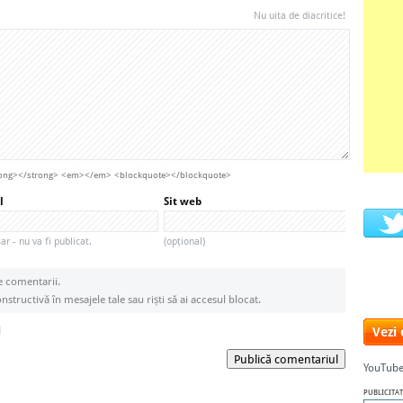
Nu uita de diacritice!
strong></strong> <em></em> <blockquote></blockquote>
l
Sit web
r - nu va fi publicat.
(opțional)
e comentarii.
structivă în mesajele tale sau riști să ai accesul blocat.
l
Vezi
Publică comentariul
YouTube
PUBLICITAT