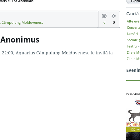
party cu Los Anonimus
Eveni
Caută
Alte ev
us Câmpulung Moldovenesc
0
0
Concert
Lansări
s Anonimus
Sociale ş
Teatru
a 22:00, Aquarius Câmpulung Moldovenesc te invită la
Zilele Mu
Zilele M
Eveni
PUBLICITAT