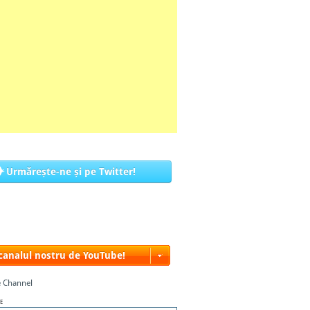
Urmărește-ne și pe Twitter!
 canalul nostru de YouTube!
 Channel
E