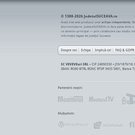
© 1388-2026 JudetulSUCEAVA.ro
Acest site este produsul unei
echipe independente
, f
discriminatorie. JudetulSUCEAVA.ro face parte dintr-o
ca obiectiv principal — prin colaborare sau studiu i
informație legate de județul Suceava.
Despre noi
Echipa
Implică-te!
FAQ & GDPR
SC VEVEVEuri SRL
• CIF 24890330 • J33/1870/18.
IBAN: RO80 BTRL RONC RT0P 3433 5801, Banca Tr
Partenerii noștri:
Mulțumim: