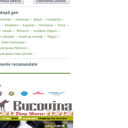
mentul anterior
Evenimentul următor
 după gen
enimente
Aniversări
Baluri
Competiții
e
Dezbateri
Expoziții
Festivaluri
Filme
Lansări
Petreceri
Serbările Zăpezii
i culturale
Stand-up comedy
Târguri
Zilele Humorului
nicipiului Fălticeni
unicipiului Vatra Dornei
mente recomandate
E