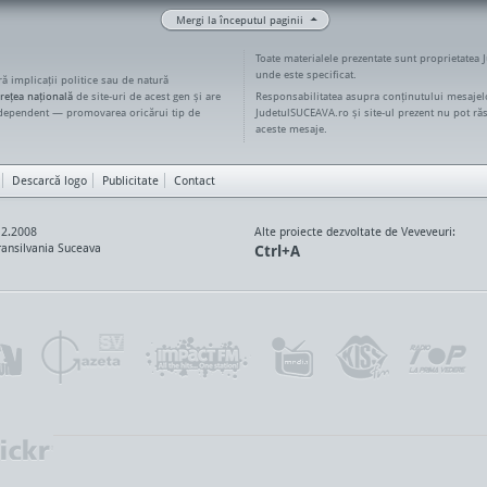
Mergi la începutul paginii
Toate materialele prezentate sunt proprietatea 
unde este specificat.
ără implicații politice sau de natură
rețea națională
de site-uri de acest gen și are
Responsabilitatea asupra conținutului mesajelo
ndependent — promovarea oricărui tip de
JudetulSUCEAVA.ro și site-ul prezent nu pot ră
aceste mesaje.
Descarcă logo
Publicitate
Contact
12.2008
Alte proiecte dezvoltate de Veveveuri:
ansilvania Suceava
Ctrl+A