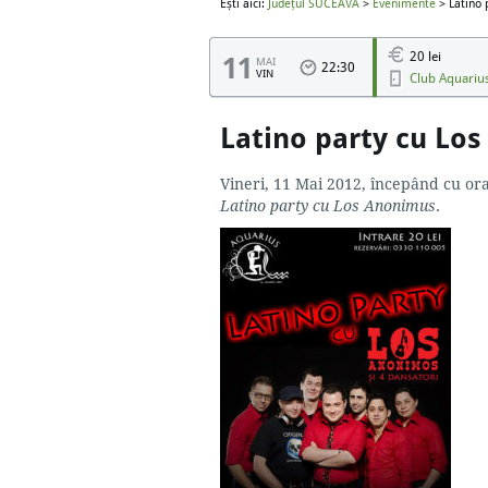
Ești aici:
Județul SUCEAVA
>
Evenimente
> Latino 
20 lei
11
MAI
22:30
VIN
Club Aquari
Latino party cu Lo
Vineri, 11 Mai 2012, începând cu or
Latino party cu Los Anonimus
.