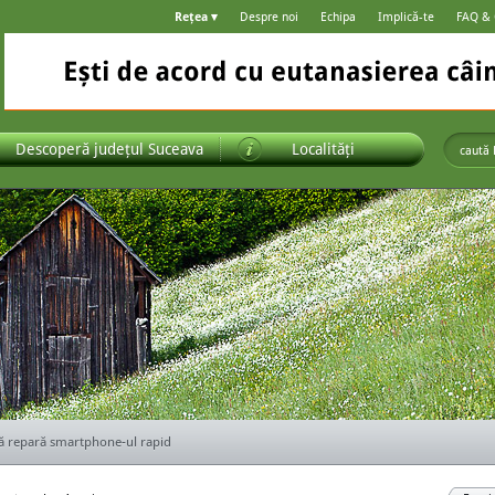
Rețea ▾
Despre noi
Echipa
Implică-te
FAQ &
Descoperă județul Suceava
Localități
ă alegi ușile pentru casa ta