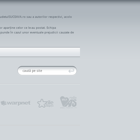
JudetulSUCEAVA.ro sau a autorilor respectivi, acolo
r aparține celor ce le-au postat. Echipa
spunde în cazul unor eventuale prejudicii cauzate de