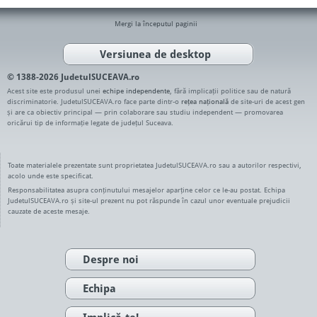
Mergi la începutul paginii
Versiunea de desktop
© 1388-2026 JudetulSUCEAVA.ro
Acest site este produsul unei
echipe independente
, fără implicații politice sau de natură
discriminatorie. JudetulSUCEAVA.ro face parte dintr-o
rețea națională
de site-uri de acest gen
și are ca obiectiv principal — prin colaborare sau studiu independent — promovarea
oricărui tip de informație legate de județul Suceava.
Toate materialele prezentate sunt proprietatea JudetulSUCEAVA.ro sau a autorilor respectivi,
acolo unde este specificat.
Responsabilitatea asupra conținutului mesajelor aparține celor ce le-au postat. Echipa
JudetulSUCEAVA.ro și site-ul prezent nu pot răspunde în cazul unor eventuale prejudicii
cauzate de aceste mesaje.
Despre noi
Echipa