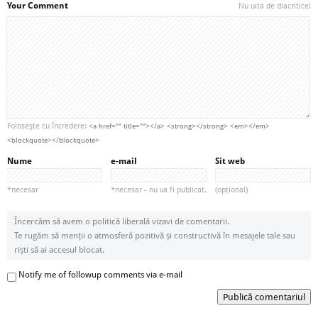
Your Comment
Nu uita de diacritice!
Foloseşte cu încredere:
<a href="" title=""></a> <strong></strong> <em></em>
<blockquote></blockquote>
Nume
e-mail
Sit web
*necesar
*necesar - nu va fi publicat.
(opțional)
Încercăm să avem o politică liberală vizavi de comentarii.
Te rugăm să menții o atmosferă pozitivă și constructivă în mesajele tale sau
riști să ai accesul blocat.
Notify me of followup comments via e-mail
Publică comentariul