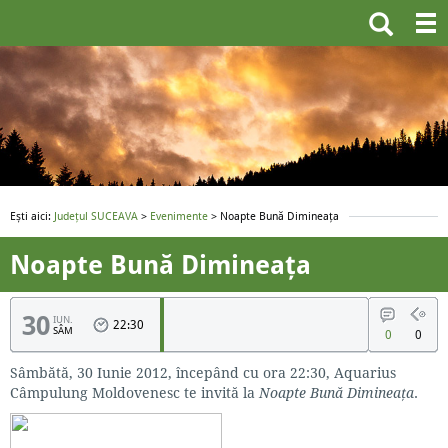
Ești aici:
Județul SUCEAVA
>
Evenimente
> Noapte Bună Dimineața
Noapte Bună Dimineața
30
IUN.
22:30
SÂM
0
0
Sâmbătă, 30 Iunie 2012, începând cu ora 22:30, Aquarius
Câmpulung Moldovenesc te invită la
Noapte Bună Dimineața
.