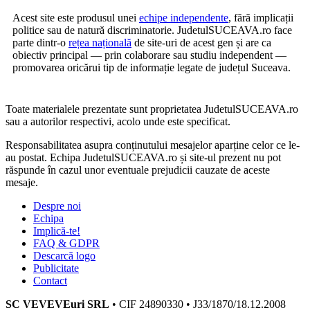
Acest site este produsul unei
echipe independente
, fără implicații
politice sau de natură discriminatorie. JudetulSUCEAVA.ro face
parte dintr-o
rețea națională
de site-uri de acest gen și are ca
obiectiv principal — prin colaborare sau studiu independent —
promovarea oricărui tip de informație legate de județul Suceava.
Toate materialele prezentate sunt proprietatea JudetulSUCEAVA.ro
sau a autorilor respectivi, acolo unde este specificat.
Responsabilitatea asupra conținutului mesajelor aparține celor ce le-
au postat. Echipa JudetulSUCEAVA.ro și site-ul prezent nu pot
răspunde în cazul unor eventuale prejudicii cauzate de aceste
mesaje.
Despre noi
Echipa
Implică-te!
FAQ & GDPR
Descarcă logo
Publicitate
Contact
SC VEVEVEuri SRL
• CIF 24890330 • J33/1870/18.12.2008