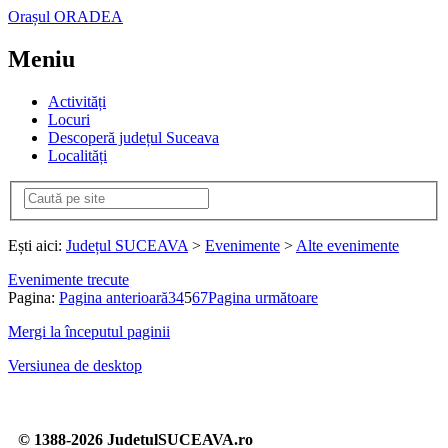
Orașul ORADEA
Meniu
Activități
Locuri
Descoperă județul Suceava
Localități
Ești aici:
Județul SUCEAVA
>
Evenimente
>
Alte evenimente
Evenimente trecute
Pagina:
Pagina anterioară
3
4
5
6
7
Pagina următoare
Mergi la începutul paginii
Versiunea de desktop
© 1388-2026 JudetulSUCEAVA.ro