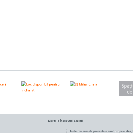
Mergi la începutul paginii
Toate materialele prezentate sunt proprietatea 