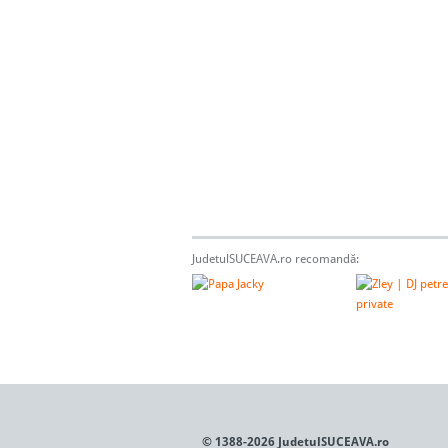
JudetulSUCEAVA.ro recomandă:
© 1388-2026 JudetulSUCEAVA.ro