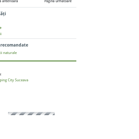
a anterioară
Pagina următoare
tăți
e
i
i recomandate
ii naturale
E