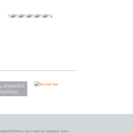
JudetulSUCEAVA.ro sau a autorilor respectivi, acolo