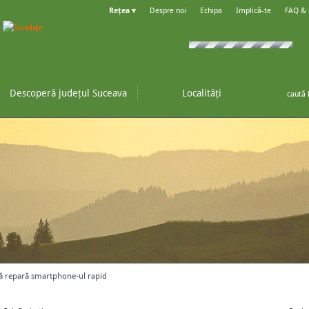
Rețea ▾
Despre noi
Echipa
Implică-te
FAQ &
Descoperă județul Suceava
Localități