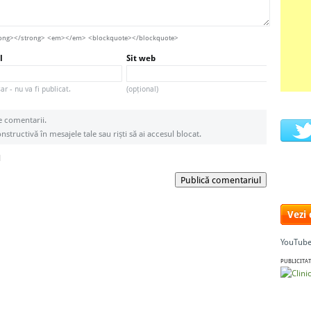
strong></strong> <em></em> <blockquote></blockquote>
l
Sit web
r - nu va fi publicat.
(opțional)
e comentarii.
structivă în mesajele tale sau riști să ai accesul blocat.
l
Publică comentariul
Vezi
YouTube
PUBLICITAT