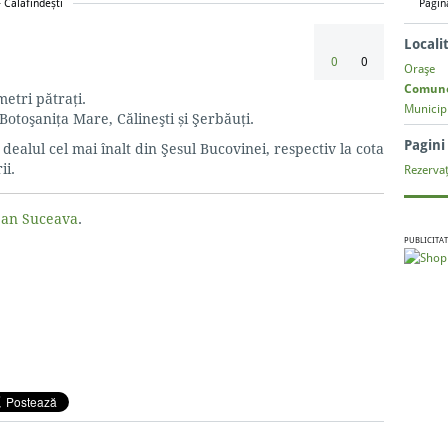
 Calafindești
Pagin
Locali
0
0
Oraşe
Comun
etri pătrați.
Municipi
Botoşaniţa Mare, Călineşti și Şerbăuţi.
Pagin
ealul cel mai înalt din Şesul Bucovinei, respectiv la cota
ii.
Rezervaț
țean Suceava
.
PUBLICITAT