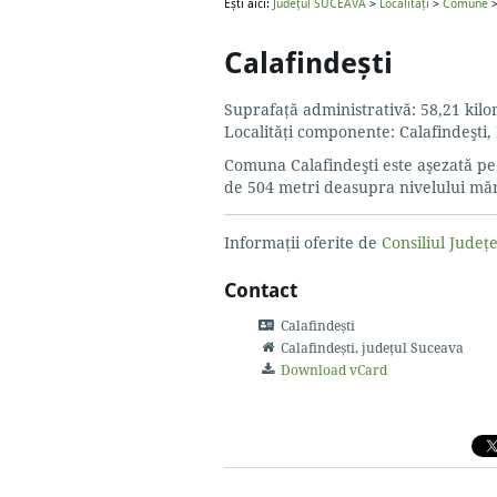
Ești aici:
Județul SUCEAVA
>
Localități
>
Comune
>
Calafindești
Suprafaţă administrativă: 58,21 kilom
Localităţi componente: Calafindeşti, 
Comuna Calafindeşti este aşezată pe d
de 504 metri deasupra nivelului măr
Informații oferite de
Consiliul Jude
Contact
Calafindești
Calafindești
, județul Suceava
Download vCard