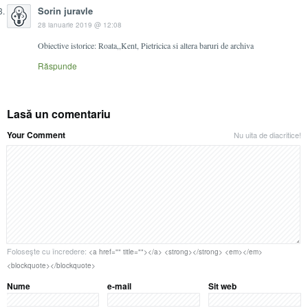
Sorin juravle
28 ianuarie 2019 @ 12:08
Obiective istorice: Roata,,Kent, Pietricica si altera baruri de archiva
Răspunde
Lasă un comentariu
Your Comment
Nu uita de diacritice!
Foloseşte cu încredere:
<a href="" title=""></a> <strong></strong> <em></em>
<blockquote></blockquote>
Nume
e-mail
Sit web