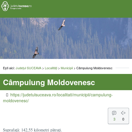
Ești aici:
Județul SUCEAVA
>
Localități
>
Municipii
> Câmpulung Moldovenesc
Câmpulung Moldovenesc
https://judetulsuceava.ro/localitati/municipii/campulung-
moldovenesc/
3
0
Suprafaţă: 142,55 kilometri pătrați.