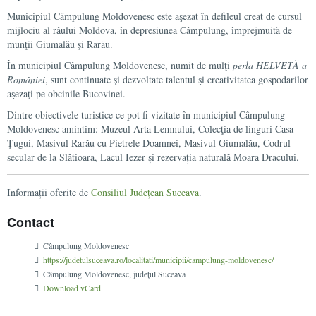
Municipiul Câmpulung Moldovenesc este aşezat în defileul creat de cursul
mijlociu al râului Moldova, în depresiunea Câmpulung, împrejmuită de
munţii Giumalău şi Rarău.
În municipiul Câmpulung Moldovenesc, numit de mulţi
perla HELVETĂ a
României
, sunt continuate şi dezvoltate talentul şi creativitatea gospodarilor
aşezaţi pe obcinile Bucovinei.
Dintre obiectivele turistice ce pot fi vizitate în municipiul Câmpulung
Moldovenesc amintim: Muzeul Arta Lemnului, Colecţia de linguri Casa
Ţugui, Masivul Rarău cu Pietrele Doamnei, Masivul Giumalău, Codrul
secular de la Slătioara, Lacul Iezer și rezervația naturală Moara Dracului.
Informații oferite de
Consiliul Județean Suceava
.
Contact
Câmpulung Moldovenesc
https://judetulsuceava.ro/localitati/municipii/campulung-moldovenesc/
Câmpulung Moldovenesc
, județul Suceava
Download vCard