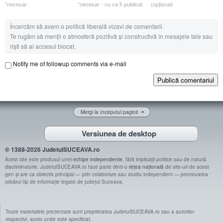
*necesar
*necesar - nu va fi publicat.
(opțional)
Încercăm să avem o politică liberală vizavi de comentarii.
Te rugăm să menții o atmosferă pozitivă și constructivă în mesajele tale sau
riști să ai accesul blocat.
Notify me of followup comments via e-mail
Publică comentariul
Mergi la începutul paginii
Versiunea de desktop
© 1388-2026 JudetulSUCEAVA.ro
Acest site este produsul unei
echipe independente
, fără implicații politice sau de natură
discriminatorie. JudetulSUCEAVA.ro face parte dintr-o
rețea națională
de site-uri de acest
gen și are ca obiectiv principal — prin colaborare sau studiu independent — promovarea
oricărui tip de informație legate de județul Suceava.
Toate materialele prezentate sunt proprietatea JudetulSUCEAVA.ro sau a autorilor
respectivi, acolo unde este specificat.