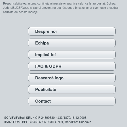
Responsabilitatea asupra conținutului mesajelor aparține celor ce le-au postat. Echipa
JudetulSUCEAVA.ro și site-ul prezent nu pot răspunde în cazul unor eventuale prejudicii
cauzate de aceste mesaje.
Despre noi
Echipa
Implică-te!
FAQ & GDPR
Descarcă logo
Publicitate
Contact
• CIF 24890330 • J33/1870/18.12.2008
SC VEVEVEuri SRL
IBAN: RO59 BPOS 3460 6906 393R ON01, BancPost Suceava