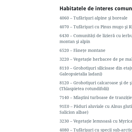
Habitatele de interes comuni
4060 – Tufărişuri alpine şi boreale
4070 – Tufărişuri cu Pinus mugo şi
6430 – Comunităţi de lizieră cu ierbur
montan şi alpin
6520 – Fâneţe montane
3220 – Vegetaţie herbacee de pe ma
8110 – Grohotişuri silicioase din eta
Galeopsietalia ladani)
8120 – Grohotişuri calcaroase şi de ş
(Thlaspietea rotundifolii)
7140 – Mlaştini turboase de tranziţie 
91E0 – Păduri aluviale cu Alnus glut
Salicion albae)
3230 – Vegetaţie lemnoasă cu Myric
4080 – Tufărişuri cu specii sub-arctic