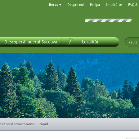
Rețea ▾
Despre noi
Echipa
Implică-te
FAQ &
Descoperă județul Suceava
Localități
ă repară smartphone-ul rapid