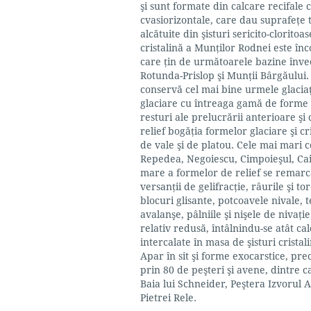
şi sunt formate din calcare recifale 
cvasiorizontale, care dau suprafeţe 
alcătuite din şisturi sericito-cloritoa
cristalină a Munţilor Rodnei este î
care ţin de următoarele bazine înv
Rotunda-Prislop şi Munţii Bârgăului. 
conservă cel mai bine urmele glaciaţ
glaciare cu întreaga gamă de forme 
resturi ale prelucrării anterioare şi
relief bogăţia formelor glaciare şi c
de vale şi de platou. Cele mai mari 
Repedea, Negoiescu, Cimpoieşul, Cailo
mare a formelor de relief se remarcă
versanţii de gelifracţie, râurile şi t
blocuri glisante, potcoavele nivale, t
avalanşe, pâlniile şi nişele de nivaţ
relativ redusă, întâlnindu-se atât cal
intercalate în masa de şisturi cristal
Apar în sit şi forme exocarstice, pre
prin 80 de peşteri şi avene, dintre 
Baia lui Schneider, Peştera Izvorul A
Pietrei Rele.