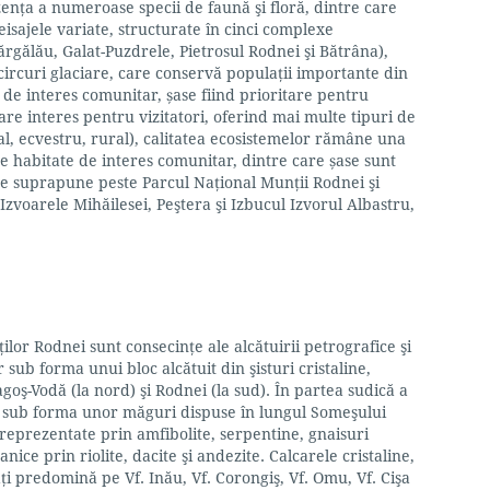
ența a numeroase specii de faună şi floră, dintre care
eisajele variate, structurate în cinci complexe
gălău, Galat-Puzdrele, Pietrosul Rodnei şi Bătrâna),
circuri glaciare, care conservă populaţii importante din
 de interes comunitar, șase fiind prioritare pentru
are interes pentru vizitatori, oferind mai multe tipuri de
al, ecvestru, rural), calitatea ecosistemelor rămâne una
de habitate de interes comunitar, dintre care șase sunt
se suprapune peste Parcul Naţional Munţii Rodnei şi
 Izvoarele Mihăilesei, Peştera şi Izbucul Izvorul Albastru,
lor Rodnei sunt consecinţe ale alcătuirii petrografice şi
r sub forma unui bloc alcătuit din şisturi cristaline,
goş-Vodă (la nord) şi Rodnei (la sud). În partea sudică a
e sub forma unor măguri dispuse în lungul Someşului
reprezentate prin amfibolite, serpentine, gnaisuri
anice prin riolite, dacite şi andezite. Calcarele cristaline,
aţi predomină pe Vf. Inău, Vf. Corongiş, Vf. Omu, Vf. Cişa