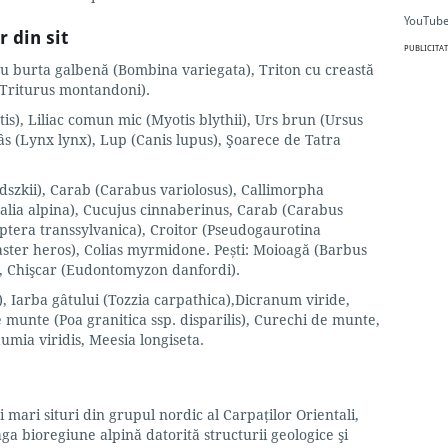
YouTube
r din sit
PUBLICITAT
 cu burta galbenă (Bombina variegata), Triton cu creastă
 (Triturus montandoni).
s), Liliac comun mic (Myotis blythii), Urs brun (Ursus
Râs (Lynx lynx), Lup (Canis lupus), Şoarece de Tatra
szkii), Carab (Carabus variolosus), Callimorpha
salia alpina), Cucujus cinnaberinus, Carab (Carabus
ptera transsylvanica), Croitor (Pseudogaurotina
aster heros), Colias myrmidone. Pești: Moioagă (Barbus
o), Chişcar (Eudontomyzon danfordi).
, Iarba gâtului (Tozzia carpathica),Dicranum viride,
munte (Poa granitica ssp. disparilis), Curechi de munte,
umia viridis, Meesia longiseta.
mari situri din grupul nordic al Carpaţilor Orientali,
a bioregiune alpină datorită structurii geologice şi