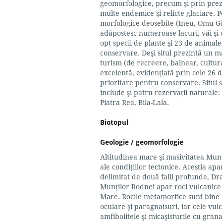
geomorfologice, precum şi prin prez
multe endemice şi relicte glaciare. P
morfologice deosebite (Ineu, Omu-Găr
adăpostesc numeroase lacuri, văi şi 
opt specii de plante şi 23 de animale
conservare. Deşi situl prezintă un m
turism (de recreere, balnear, cultur
excelentă, evidenţiată prin cele 26 
prioritare pentru conservare. Situl 
include şi patru rezervaţii naturale:
Piatra Rea, Bila-Lala.
Biotopul
Geologie / geomorfologie
Altitudinea mare şi masivitatea Munţi
ale condiţiilor tectonice. Aceștia apa
delimitat de două falii profunde, Dra
Munţilor Rodnei apar roci vulcanic
Mare. Rocile metamorfice sunt bine 
oculare şi paragnaisuri, iar cele vulc
amfibolitele şi micaşisturile cu gran