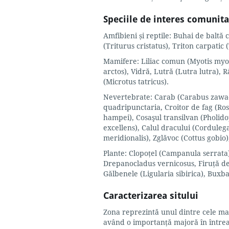
Speciile de interes comunita
Amfibieni și reptile: Buhai de baltă
(Triturus cristatus), Triton carpatic
Mamifere: Liliac comun (Myotis myoti
arctos), Vidră, Lutră (Lutra lutra), 
(Microtus tatricus).
Nevertebrate: Carab (Carabus zawad
quadripunctaria, Croitor de fag (Ro
hampei), Cosaşul transilvan (Pholido
excellens), Calul dracului (Corduleg
meridionalis), Zglăvoc (Cottus gobi
Plante: Clopoţel (Campanula serrata)
Drepanocladus vernicosus, Firuţă de 
Gălbenele (Ligularia sibirica), Buxba
Caracterizarea sitului
Zona reprezintă unul dintre cele mai 
având o importanţă majoră în întreag