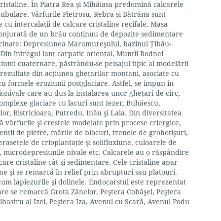
cristaline. În Piatra Rea şi Mihăiasa predomină calcarele
tubulare. Vârfurile Pietrosu, Rebra şi Bătrâna sunt
se cu intercalaţii de calcare cristaline recifale. Masa
nconjurată de un brâu continuu de depozite sedimentare
ecinate: Depresiunea Maramureşului, bazinul Ţibău-
Din întregul lanţ carpatic oriental, Munţii Rodnei
iunii cuaternare, păstrându-se peisajul tipic al modelării
rezultate din acţiunea gheţarilor montani, asociate cu
 cu formele eroziunii postglaciare. Astfel, se impun în
rionivale care au dus la instalarea unor gheţari de circ,
complexe glaciare cu lacuri sunt Iezer, Buhăescu,
r, Bistricioara, Putredu, Inău şi Lala. Din diversitatea
 vârfurile şi crestele modelate prin procese criergice,
orenţii de pietre, mările de blocuri, trenele de grohotişuri,
erasetele de crioplantaţie şi solifluxiune, culoarele de
ie, microdepresiunile nivale etc. Calcarele au o răspândire
care cristaline cât şi sedimentare. Cele cristaline apar
ine şi se remarcă în relief prin abrupturi sau platouri.
cum lapiezurile şi dolinele. Endocarstul este reprezentat
care se remarcă Grota Zânelor, Peştera Cobăşel, Peştera
lbastru al Izei, Peştera Iza, Avenul cu Scară, Avenul Podu