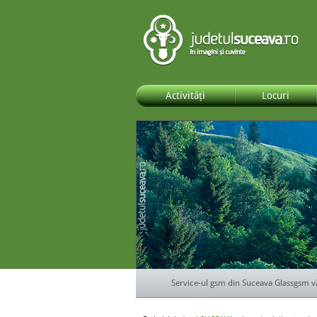
Activități
Locuri
Service-ul gsm din Suceava Glassgsm v