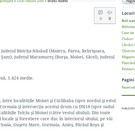
 protejate
>
Situri Natura 2000
> Munţii Rodnei
Pagin
Locuri
0
0
Arii na
Bibliote
Case de 
Cluburi
Librării 
: județul Bistriţa-Năsăud (Maieru, Parva, Rebrişoara,
Obiectiv
 Şanţ), județul Maramureş (Borşa, Moisei, Săcel), județul
Magazin
Păstrăvă
Restaur
mă, 1.424 medie.
Pagin
Rezervaț
 între localităţile Moisei şi Cârlibaba (spre nordul şi estul
ea Cormaia şi intersecţia acestui drum cu DN18 (spre sudul
PUBLICITAT
calităţile Telciu şi Moisei (către vestul sitului). Din toate
cale şi forestiere care duc în interiorul sitului, pe văi
ârloaia, Guşetu Mare, Gormaia, Anieş, Pârâul Roşu şi