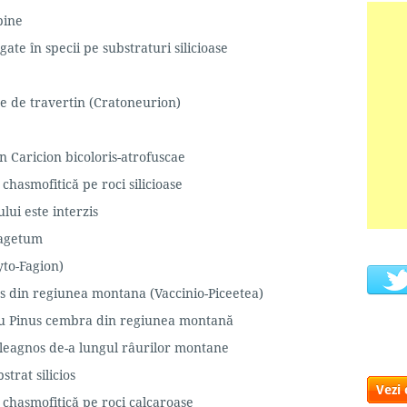
lpine
te în specii pe substraturi silicioase
re de travertin (Cratoneurion)
n Caricion bicoloris-atrofuscae
 chasmofitică pe roci silicioase
lui este interzis
Fagetum
to-Fagion)
es din regiunea montana (Vaccinio-Piceetea)
sau Pinus cembra din regiunea montană
eleagnos de-a lungul râurilor montane
strat silicios
Vezi
e chasmofitică pe roci calcaroase