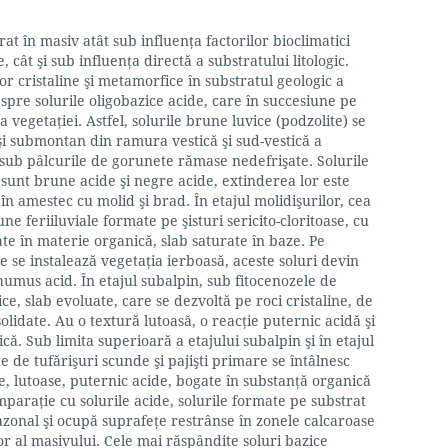
t în masiv atât sub influenţa factorilor bioclimatici
e, cât şi sub influenţa directă a substratului litologic.
r cristaline şi metamorfice în substratul geologic a
spre solurile oligobazice acide, care în succesiune pe
 vegetaţiei. Astfel, solurile brune luvice (podzolite) se
 şi submontan din ramura vestică şi sud-vestică a
u sub pâlcurile de gorunete rămase nedefrişate. Solurile
sunt brune acide şi negre acide, extinderea lor este
 în amestec cu molid şi brad. În etajul molidişurilor, cea
e feriiluviale formate pe şisturi sericito-cloritoase, cu
te în materie organică, slab saturate în baze. Pe
 se instalează vegetaţia ierboasă, aceste soluri devin
humus acid. În etajul subalpin, sub fitocenozele de
ce, slab evoluate, care se dezvoltă pe roci cristaline, de
olidate. Au o textură lutoasă, o reacţie puternic acidă şi
ă. Sub limita superioară a etajului subalpin şi în etajul
te de tufărişuri scunde şi pajişti primare se întâlnesc
ale, lutoase, puternic acide, bogate în substanţă organică
omparaţie cu solurile acide, solurile formate pe substrat
razonal şi ocupă suprafeţe restrânse în zonele calcaroase
ior al masivului. Cele mai răspândite soluri bazice