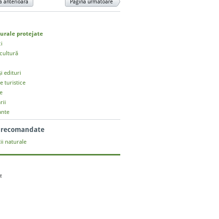
a anterioară
Pagina următoare
turale protejate
ci
cultură
și edituri
e turistice
e
rii
ante
i recomandate
ii naturale
E