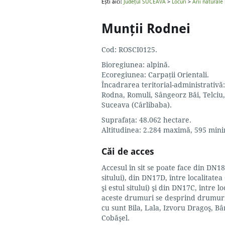
Ești aici:
Județul SUCEAVA
>
Locuri
>
Arii naturale
Munţii Rodnei
Cod: ROSCI0125.
Bioregiunea: alpină.
Ecoregiunea: Carpaţii Orientali.
Încadrarea teritorial-administrativă
Rodna, Romuli, Sângeorz Băi, Telciu,
Suceava (Cârlibaba).
Suprafaţa: 48.062 hectare.
Altitudinea: 2.284 maximă, 595 mini
Căi de acces
Accesul în sit se poate face din DN18,
sitului), din DN17D, între localitat
şi estul sitului) şi din DN17C, între lo
aceste drumuri se desprind drumuri lo
cu sunt Bila, Lala, Izvoru Dragoş, B
Cobăşel.