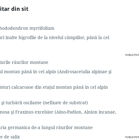
tar din sit
 Rhododendron myrtifolium
i înalte higrofile de la nivelul câmpiilor, până la cel
PUBLICITAT
lurile râurilor montane
jul montan până în cel alpin (Androsacetalia alpinae şi
isturi calcaroase din etajul montan până în cel alpin
şi turbării oscilante (nefixate de substrat)
inosa şi Fraxinus excelsior (Alno-Padion, Alnion incanae,
aria germanica de-a lungul râurilor montane
e de salix
PUBLICITAT