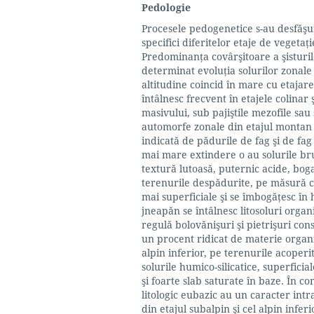
Pedologie
Procesele pedogenetice s-au desfăşura
specifici diferitelor etaje de vegetaţi
Predominanța covârşitoare a şisturilo
determinat evoluţia solurilor zonale 
altitudine coincid în mare cu etajarea
întâlnesc frecvent în etajele colinar
masivului, sub pajiştile mezofile sa
automorfe zonale din etajul montan 
indicată de pădurile de fag şi de fag
mai mare extindere o au solurile brun
textură lutoasă, puternic acide, boga
terenurile despădurite, pe măsură ce
mai superficiale şi se îmbogăţesc în 
jneapăn se întâlnesc litosoluri organi
regulă bolovănişuri şi pietrişuri cons
un procent ridicat de materie organic
alpin inferior, pe terenurile acoperi
solurile humico-silicatice, superfici
şi foarte slab saturate în baze. În c
litologic eubazic au un caracter int
din etajul subalpin şi cel alpin infer