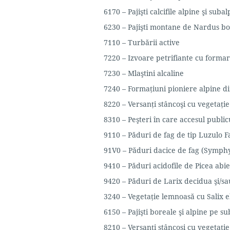
6170 – Pajişti calcifile alpine şi suba
6230 – Pajişti montane de Nardus boga
7110 – Turbării active
7220 – Izvoare petrifiante cu forma
7230 – Mlaştini alcaline
7240 – Formaţiuni pioniere alpine di
8220 – Versanţi stâncoşi cu vegetaţie
8310 – Peşteri în care accesul publicu
9110 – Păduri de fag de tip Luzulo 
91V0 – Păduri dacice de fag (Symphy
9410 – Păduri acidofile de Picea abi
9420 – Păduri de Larix decidua şi/
3240 – Vegetaţie lemnoasă cu Salix 
6150 – Pajişti boreale şi alpine pe sub
8210 – Versanţi stâncoşi cu vegetaţi